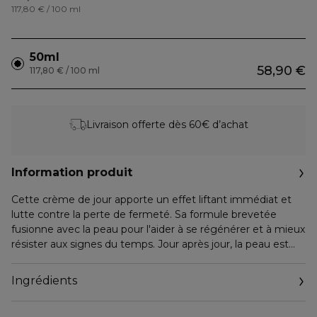
117,80 € / 100 ml
50ml
58,90 €
117,80 € / 100 ml
Livraison offerte dès 60€ d’achat
Information produit
Cette crème de jour apporte un effet liftant immédiat et
lutte contre la perte de fermeté. Sa formule brevetée
fusionne avec la peau pour l'aider à se régénérer et à mieux
résister aux signes du temps. Jour après jour, la peau est
plus ferme, semble plus élastique et l'apparence des rides
est réduite.
Ingrédients