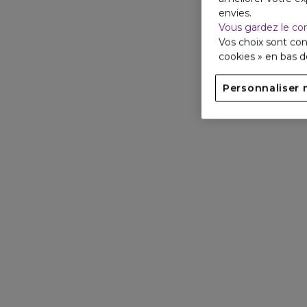
envies.
Vous gardez le co
Vos choix sont con
cookies » en bas 
Personnaliser 