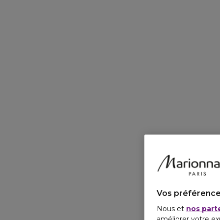
Vos préférence
Nous et
nos part
améliorer votre ex