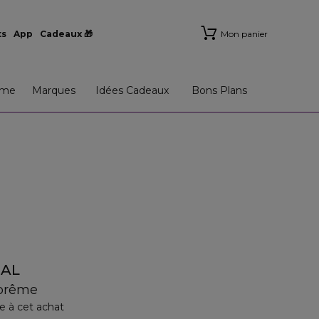
ts
App
Cadeaux 🎁
Mon panier
me
Marques
Idées Cadeaux
Bons Plans
BAL
uprême
e à cet achat