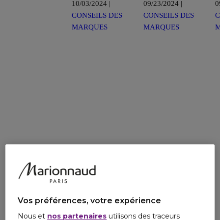
10/03/2024 |
09/23/2024 |
0
CONSEILS DES
CONSEILS DES
C
MARQUES
MARQUES
Vos préférences, votre expérience
Nous et
nos partenaires
utilisons des traceurs