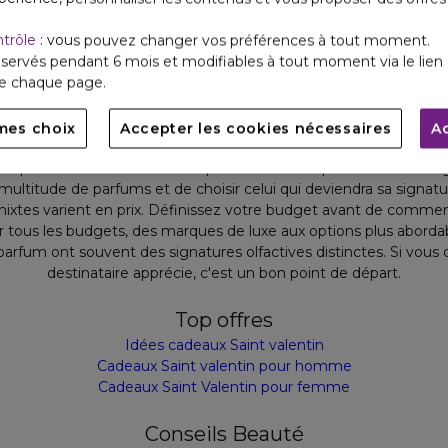
ntrôle
: vous pouvez changer vos préférences à tout moment.
arfum mixte requiert une certaine réflexion. Voici quelques éléme
servés pendant 6 mois et modifiables à tout moment via le lien 
arfum mixte pour un anniversaire ou pour Noël n'est pas la même c
de chaque page.
légères et fraîches sont généralement préférées en été, tandis 
épicées sont appréciées en hiver.
essentiel de connaître les préférences de la personne à qui vous o
mes choix
Accepter les cookies nécessaires
A
doux et floraux, tandis que d'autres sont attirées par les arômes
ez pour un coffret contenant plusieurs mini-vaporisateurs de fra
multitude de parfums et de choisir celui qui deviendra sa signatur
mixtes varient en prix. Définissez votre budget avant de commenc
r tous les budgets, des marques de luxe aux options plus abordab
parfum ont souvent des signatures olfactives distinctes. Si vou
destinataire apprécie, c'est un bon point de départ.
Top offres
Idées cadeaux Saint valentin
Cadeaux Saint valentin pour homme
Cadeaux Saint Valentin pour femme
Conseils Beauté