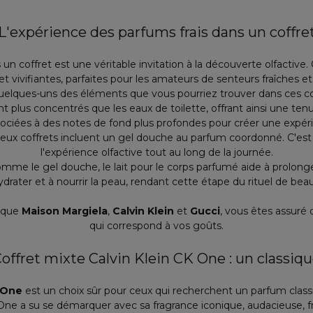
L'expérience des parfums frais dans un coffre
un coffret est une véritable invitation à la découverte olfactive.
et vivifiantes, parfaites pour les amateurs de senteurs fraîches et 
quelques-uns des éléments que vous pourriez trouver dans ces cof
t plus concentrés que les eaux de toilette, offrant ainsi une ten
sociées à des notes de fond plus profondes pour créer une expéri
ux coffrets incluent un gel douche au parfum coordonné. C'est
l'expérience olfactive tout au long de la journée.
mme le gel douche, le lait pour le corps parfumé aide à prolonge
drater et à nourrir la peau, rendant cette étape du rituel de beaut
 que
Maison Margiela
,
Calvin Klein
et
Gucci
, vous êtes assuré 
qui correspond à vos goûts.
offret mixte Calvin Klein CK One : un classiq
K One
est un choix sûr pour ceux qui recherchent un parfum class
One a su se démarquer avec sa fragrance iconique, audacieuse, fr