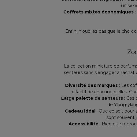
unisexe
Coffrets mixtes économiques
:
Enfin, n'oubliez pas que le choix
Zoo
La collection miniature de parfums
senteurs sans s'engager à l'achat d
Diversité des marques
: Les co
olfactif de chacune d'elles. G
Large palette de senteurs
: Ces 
de Ylang-ylang
Cadeau idéal
: Que ce soit pour s
sont souvent j
Accessibilité
: Bien que regrou