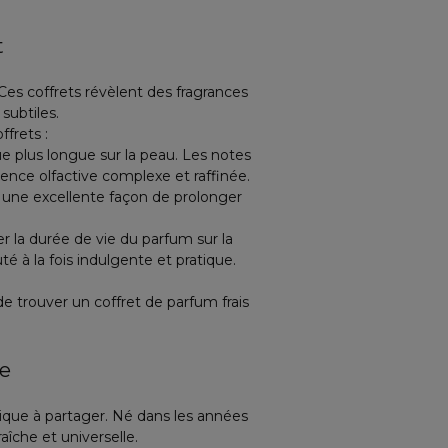
t
 Ces coffrets révèlent des fragrances
subtiles.
frets :
ue plus longue sur la peau. Les notes
ence olfactive complexe et raffinée.
 une excellente façon de prolonger
r la durée de vie du parfum sur la
é à la fois indulgente et pratique.
de trouver un coffret de parfum frais
ue
ique à partager. Né dans les années
aîche et universelle.