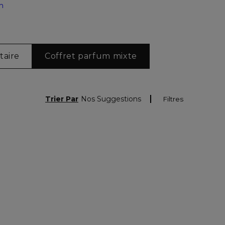
n
taire
Coffret parfum mixte
Trier Par
Nos Suggestions
Filtres