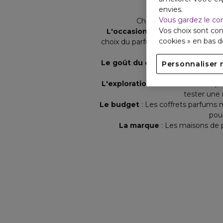
envies.
Vous gardez le co
Choisir le bon coffret p
Vos choix sont con
L'occasion
: Offrir un coffret p
cookies » en bas 
choix du parfum. Les senteurs plus 
Le goût du destinataire
: Il est 
Personnaliser 
préfèrent les parfums 
L'exploration des senteurs
: Opt
tester une 
Le budget
: Les coffrets parfums 
pou
La marque
: Les maisons de 