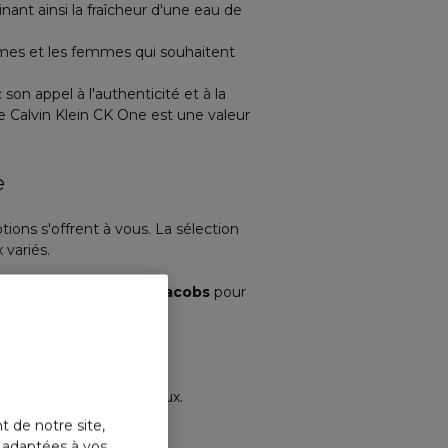
nant ainsi la fraîcheur d'une eau de
ommes et les femmes qui souhaitent
n appel à l'authenticité et à la
e Calvin Klein CK One est une valeur
e
ptions s'offrent à vous. La sélection
variés.
e 4 miniatures de
Marc Jacobs
pour
2,20 €.
sace
est à 37,60 €.
i lui correspond le mieux.
t de notre site,
s adaptées à vos