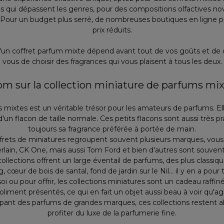
s qui dépassent les genres, pour des compositions olfactives nov
 Pour un budget plus serré, de nombreuses boutiques en ligne p
prix réduits.
 d'un coffret parfum mixte dépend avant tout de vos goûts et de 
vous de choisir des fragrances qui vous plaisent à tous les deux.
m sur la collection miniature de parfums mi
 mixtes est un véritable trésor pour les amateurs de parfums. E
'un flacon de taille normale. Ces petits flacons sont aussi très 
toujours sa fragrance préférée à portée de main.
ffrets de miniatures regroupent souvent plusieurs marques, vous
uerlain, CK One, mais aussi Tom Ford et bien d'autres sont souvent
collections offrent un large éventail de parfums, des plus classiq
, cœur de bois de santal, fond de jardin sur le Nil... il y en a pour 
oi ou pour offrir, les collections miniatures sont un cadeau raffin
oliment présentés, ce qui en fait un objet aussi beau à voir qu'agr
pant des parfums de grandes marques, ces collections restent a
profiter du luxe de la parfumerie fine.