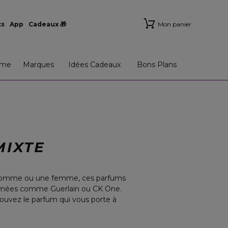
ts
App
Cadeaux 🎁
Mon panier
me
Marques
Idées Cadeaux
Bons Plans
MIXTE
n homme ou une femme, ces parfums
ommées comme Guerlain ou CK One.
rouvez le parfum qui vous porte à