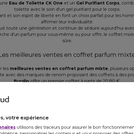
 une
Eau de Toilette CK One
et un
Gel Purifiant Corps
, combi
toilette avec le soin d'un gel purifiant pour le corps.
nt et son esprit de liberté en font un choix parfait pour les h
affirmer leur individualité.
 toute une génération et continue de séduire aujourd'hui avec so
erche d'un parfum pour vous-même ou pour offrir, le coffret mixt
sûre.
Les meilleures ventes en coffret parfum mixt
r les
meilleures ventes en coffret parfum mixte
, plusieurs o
ste avec des marques de renom proposant des coffrets à des prix 
Burdin
offre un premier coffret à partir de 20,80 €.
 marque
Calvin Klein
est disponible pour 38,40 € et le coffret d
le même prix.
fret de 4 miniatures de Burberry
pour homme est proposé à 3
parfums miniatures
pour homme et femme de la marque
Ver
s, votre expérience
des parfums mixtes, permettant à chacun de trouver le parfum qu
enaires
utilisons des traceurs pour assurer le bon fonctionnemen
Comment choisir son coffret parfum mixte ?
périence, personnaliser les contenus et vous proposer des offre