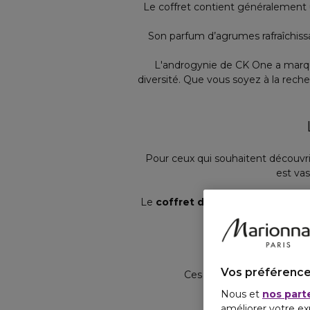
Le coffret contient généralement
Son parfum d’agrumes rafraîchissa
L'androgynie de CK One a marqué
diversité. Que vous soyez à la rech
Pour ceux qui souhaitent découvri
est va
Le
coffret de 5 miniatures
de la
Un
cof
Le
coffret de 5 
Vos préférence
Ces coffrets contiennent 
Nous et
nos part
améliorer votre ex