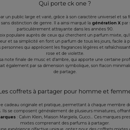
Qui porte ck one ?
r un public large et varié, grâce à son caractère universel et sa 
sans distinction de genre. Il a ainsi marqué la
génération X
par
particulièrement attrayante dans les années 90.
oix populaire auprès de ceux qui cherchent un parfum mixte, qu'il
heur et sa simplicité en font un parfum de tous les jours, facile à p
personnes qui apprécient les fragrances légères et rafraîchissan
rose et de violette.
sa note finale de musc et d'ambre, qui apporte une certaine pro
lait également par sa dimension symbolique, son flacon minimal
de partage.
Les coffrets à partager pour homme et femm
dée cadeau originale et pratique, permettant à chaque membre du
. Ils se composent généralement de plusieurs miniatures, offrant 
marques
: Calvin Klein, Maison Margiela, Gucci... Ces marques pre
mixtes comprenant des parfums à partager.
une expérience olfactive unique, optez pour des coffrets mixtes 