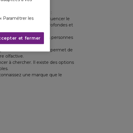
nts à prendre en compte :
« Paramétrer les
hose. La saison peut influencer le
que les fragrances plus profondes et
ffrez le coffret. Certaines personnes
ccepter et fermer
 plus boisés et épicés.
grances différentes. Cela permet de
e olfactive.
er à chercher. Il existe des options
les.
s connaissez une marque que le