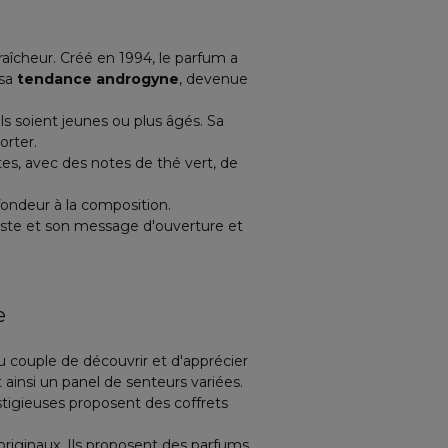
fraîcheur. Créé en 1994, le parfum a
 sa
tendance androgyne
, devenue
s soient jeunes ou plus âgés. Sa
orter.
tes, avec des notes de thé vert, de
fondeur à la composition.
iste et son message d'ouverture et
e
 couple de découvrir et d'apprécier
ainsi un panel de senteurs variées.
stigieuses proposent des coffrets
originaux. Ils proposent des parfums