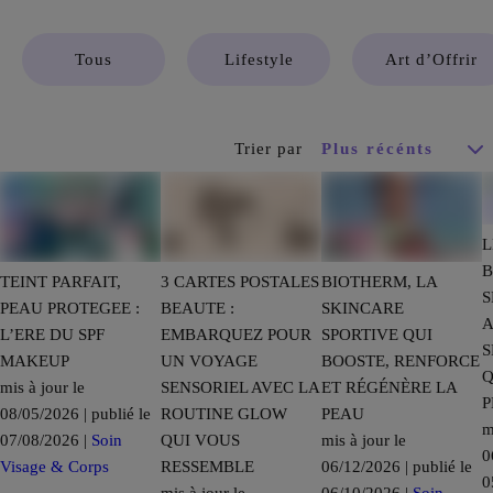
Tous
Lifestyle
Art d’Offrir
Trier par
L
B
TEINT PARFAIT,
3 CARTES POSTALES
BIOTHERM, LA
S
PEAU PROTEGEE :
BEAUTE :
SKINCARE
A
L’ERE DU SPF
EMBARQUEZ POUR
SPORTIVE QUI
S
MAKEUP
UN VOYAGE
BOOSTE, RENFORCE
Q
mis à jour le
SENSORIEL AVEC LA
ET RÉGÉNÈRE LA
P
08/05/2026 | publié le
ROUTINE GLOW
PEAU
m
07/08/2026 |
Soin
QUI VOUS
mis à jour le
0
Visage & Corps
RESSEMBLE
06/12/2026 | publié le
0