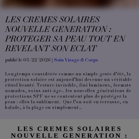
LES CREMES SOLAIRES
NOUVELLE GENERATION :
PROTEGER SA PEAU TOUT EN
REVELANT SON ECLAT
publié le 05/22/2026 |
Soin Visage & Corps
Longtemps considérée comme un simple geste d’été, la
protection solaire est aujourd’hui devenue un véritable
rituel beauté. Texture invisible, fini lumineux, formats
nomades, soins anti-âge… les nouvelles générations de
protections SPF ne se contentent plus de protéger la
peau : elles la subliment. Que l’on soit en terrasse, en
balade, à la plage ou simplement…
LES CREMES SOLAIRES
NOUVELLE GENERATION :