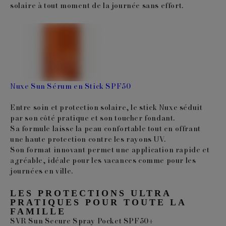
solaire à tout moment de la journée sans effort.
Nuxe Sun Sérum en Stick SPF50
Entre soin et protection solaire, le stick Nuxe séduit
par son côté pratique et son toucher fondant.
Sa formule laisse la peau confortable tout en offrant
une haute protection contre les rayons UV.
Son format innovant permet une application rapide et
agréable, idéale pour les vacances comme pour les
journées en ville.
LES PROTECTIONS ULTRA
PRATIQUES POUR TOUTE LA
FAMILLE
SVR Sun Secure Spray Pocket SPF50+