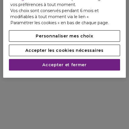
vos préférences à tout moment.
utilisatrices(1), la peau est hydratée pour 94% d'entres
Vos choix sont conservés pendant 6 mois et
elles(1).
modifiables à tout moment via le lien «
Paramétrer les cookies » en bas de chaque page.
Son parfum d'évasion envoûte les sens par ses notes de
Coco, de Fleur de Tiaré et de Vanille, une véritable invitation
Personnaliser mes choix
à profiter de l'été.
Accepter les cookies nécessaires
Testé sous contrôle dermatologique.
Accepter et fermer
Testé en conditions marines(3).
(1) Test d'usage - 35 volontaires. % de satisfaction
immédiatement après application.
(2) Test d'usage - 35 volontaires. % de satisfaction après 28
jours.
(3) Les formules de nos protecteurs solaires ont été