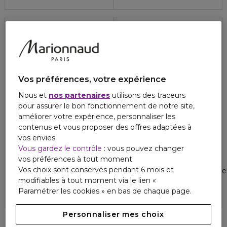
Vos préférences, votre expérience
Nous et
nos partenaires
utilisons des traceurs
pour assurer le bon fonctionnement de notre site,
améliorer votre expérience, personnaliser les
contenus et vous proposer des offres adaptées à
vos envies.
Vous gardez le contrôle
: vous pouvez changer
CAROLINA HERRERA
CAROLINA HERRERA
vos préférences à tout moment.
GOOD GIRL
GOOD GIRL
Vos choix sont conservés pendant 6 mois et
Gel douche
Huile pailletée pour les jambe
modifiables à tout moment via le lien «
5
5
3
1
54,30 €
66,10 €
Paramétrer les cookies » en bas de chaque page.
Personnaliser mes choix