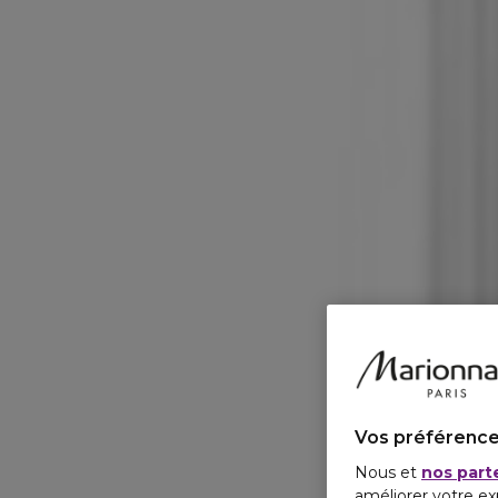
Vos préférence
Nous et
nos part
améliorer votre ex