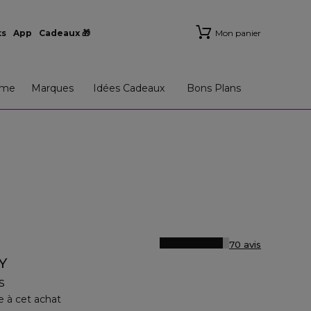
ts
App
Cadeaux 🎁
Mon panier
me
Marques
Idées Cadeaux
Bons Plans
70 avis
Y
s
e à cet achat