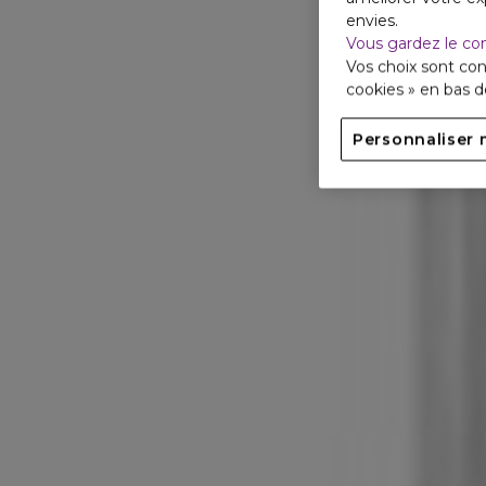
envies.
Vous gardez le co
Vos choix sont con
cookies » en bas 
Personnaliser 