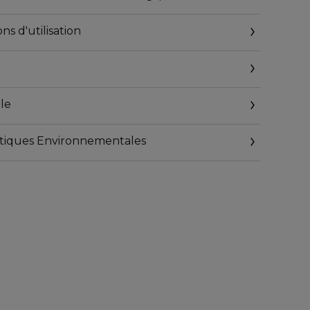
ns d'utilisation
le
istiques Environnementales
.fr/consigne-de-tri