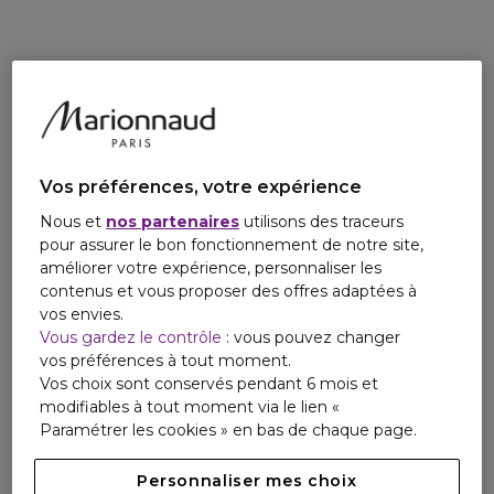
gingembre naturelle, apportant une énergie intense,
soutenue par la douceur addictive du fruit de maninka, une
note mémorable conçue spécialement pour BOSS. La
chaleur de cette composition est accentuée par des notes
de cuir sensuelles et ardentes, créant une étreinte
captivante qui enflamme les sens. BOSS The Scent
réinvente la sensualité avec son flacon rechargeable au
design élégant et moderne. Le spray déodorant BOSS The
Vos préférences, votre expérience
Scent apporte une touche finale subtile avec son parfum
Nous et
nos partenaires
utilisons des traceurs
séduisant caractéristique de la collection qui tient toute la
pour assurer le bon fonctionnement de notre site,
journée. Ce coffret cadeau BOSS The Scent Eau de Toilette
améliorer votre expérience, personnaliser les
pour les Fêtes contient : - L'Eau de Toilette pour homme
contenus et vous proposer des offres adaptées à
BOSS The Scent, 50 ml - Le spray déodorant pour homme
vos envies.
BOSS The Scent, 150 ml (5 oz)
Vous gardez le contrôle
: vous pouvez changer
vos préférences à tout moment.
Vos choix sont conservés pendant 6 mois et
modifiables à tout moment via le lien «
Paramétrer les cookies » en bas de chaque page.
Personnaliser mes choix