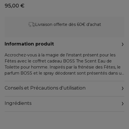
95,00 €
Livraison offerte dès 60€ d’achat
Information produit
Accrochez-vous à la magie de l'instant présent pour les
Fêtes avec le coffret cadeau BOSS The Scent Eau de
Toilette pour homme. Inspirés par la frénésie des Fêtes, le
parfum BOSS et le spray déodorant sont présentés dans un
coffret doré rehaussé de l'emblématique monogramme
Double-B. Libérez votre sensualité avec BOSS The Scent
Conseils et Précautions d'utilisation
pour homme, une Eau de Toilette emblématique dans
laquelle chaque note sublime l'alchimie d'un couple
Ingrédients
irrésistiblement séduisant. Inspiré par la rencontre d'un duo
élégant et sensuel, ce parfum ambré, boisé et fruité
associe des notes mémorables pour donner naissance à
une force irrésistible et envoûtante. La composition
olfactive s'ouvre sur une fraîcheur épicée d'huile de