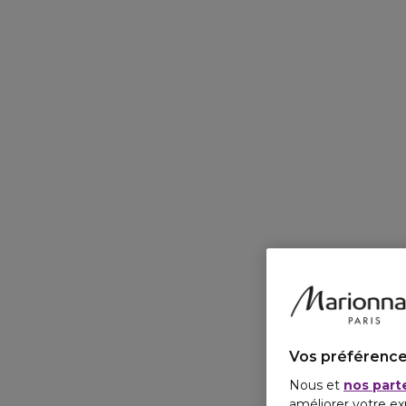
Vos préférence
Nous et
nos part
améliorer votre ex