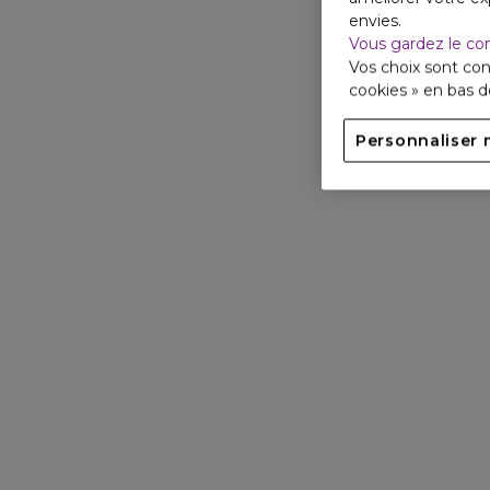
envies.
Vous gardez le co
Vos choix sont con
cookies » en bas 
Personnaliser 