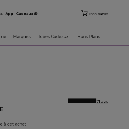
ts
App
Cadeaux 🎁
Mon panier
me
Marques
Idées Cadeaux
Bons Plans
71 avis
E
e à cet achat