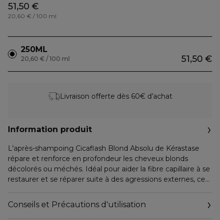
51,50 €
20,60 € / 100 ml
250ML
51,50 €
20,60 € / 100 ml
Livraison offerte dès 60€ d’achat
Information produit
L'après-shampoing Cicaflash Blond Absolu de Kérastase
répare et renforce en profondeur les cheveux blonds
décolorés ou méchés. Idéal pour aider la fibre capillaire à se
restaurer et se réparer suite à des agressions externes, ce
soin de réparation intense lutte contre la casse.
Conseils et Précautions d'utilisation
C'est l'action combinée de l'acide hyaluronique et de la