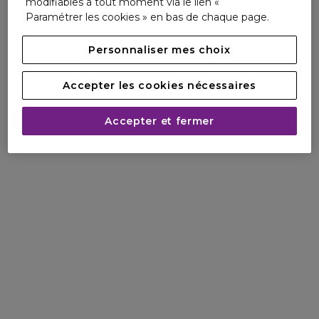
modifiables à tout moment via le lien «
*Test instrumental: Bain Lumière + Cicaflash
Paramétrer les cookies » en bas de chaque page.
**Test instrumental: Bain Lumière + Cicaflash+ Huile
Cicaextreme
Personnaliser mes choix
***Test instrumental: Bain Ultra-Violet + Cicaflash
Accepter les cookies nécessaires
Accepter et fermer