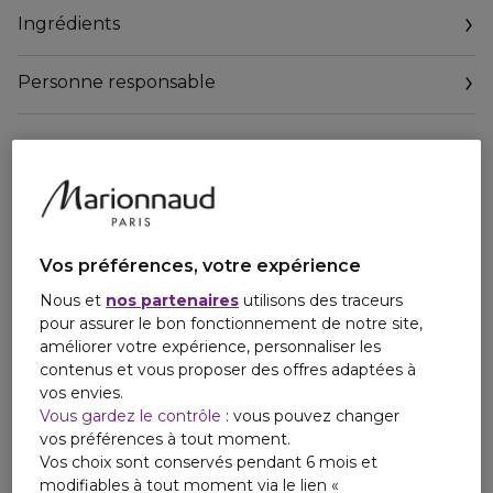
affaiblis pour améliorer la force et la résilience des cheveux
Ingrédients
après les services de décoloration ou de coloration. Acidic
Bonding Concentrate ce sont des formules: . Les plus
ACIDES pour sceller les cuticules et aider à protéger la
Personne responsable
couleur et son éclat. . Les plus BONDING pour renforcer les
liens fragilisés par les services chimiques. Les plus
Email
CONCENTRÉS pour une revitalisation ultime des cheveux.
relationclient@redken.oaccare.fr
Le masque revitalisant Acidic Bonding Concentrate permet
un démêlage instantané et une réparation intense pour
tous les types et textures de cheveux. Des résultats
immédiats : - 16% de complexe de soin revitalisant pour
72H d’hydratation intense** - Cheveux brillants pendant 3
Vos préférences, votre expérience
jours** - Cheveux 3x plus forts* - Démêlage 14x plus facile*
Nous et
nos partenaires
utilisons des traceurs
*test masque abc 5 min vs shampooing classique **test
pour assurer le bon fonctionnement de notre site,
consommateur sur 109 personnes
améliorer votre expérience, personnaliser les
contenus et vous proposer des offres adaptées à
vos envies.
Vous gardez le contrôle
: vous pouvez changer
vos préférences à tout moment.
Vos choix sont conservés pendant 6 mois et
modifiables à tout moment via le lien «