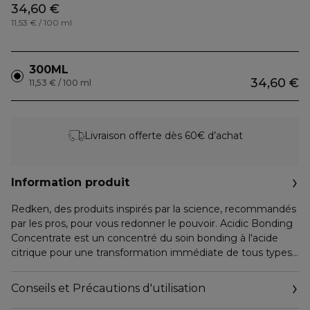
34,60 €
11,53 € / 100 ml
300ML
34,60 €
11,53 € / 100 ml
Livraison offerte dès 60€ d’achat
Information produit
Redken, des produits inspirés par la science, recommandés
par les pros, pour vous redonner le pouvoir. Acidic Bonding
Concentrate est un concentré du soin bonding à l'acide
citrique pour une transformation immédiate de tous types
et textures de cheveux même les plus exigeants. L'acide
citrique est un acide alpha-hydroxy présent dans notre
Conseils et Précautions d'utilisation
complexe de soin bonding qui aide à fortifier les ponts