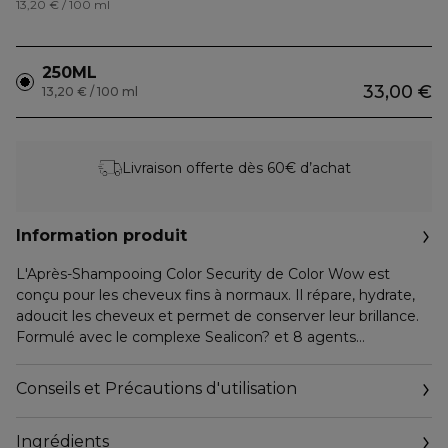
13,20 € / 100 ml
250ML
33,00 €
13,20 € / 100 ml
Livraison offerte dès 60€ d’achat
Information produit
L'Après-Shampooing Color Security de Color Wow est
conçu pour les cheveux fins à normaux. Il répare, hydrate,
adoucit les cheveux et permet de conserver leur brillance.
Formulé avec le complexe Sealicon? et 8 agents
revitalisants non-oxydants il renforce également la couleur.
Les cheveux sont éclatants de santé de la racine à la
Conseils et Précautions d'utilisation
pointe. Un mélange unique d'agents traitants qui ne vont ni
oxyder ni altérer la couleur pour la ternir.
Ingrédients
Formule légère, finition haute brillance.