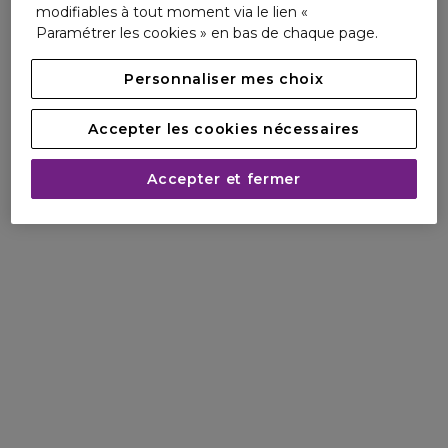
2. Crème Lift Fermeté Vital Perfection
modifiables à tout moment via le lien «
3. Crème Yeux Lift Fermeté Vital Perfection
Paramétrer les cookies » en bas de chaque page.
*Test clinique sur 32 femmes
Personnaliser mes choix
**En 1 semaine sur les pattes d'oie et les rides sous les yeux.
Test clinique sur 40 femmes
***Test consommateur sur 102 femmes.
Accepter les cookies nécessaires
Testé par des dermatologues. Non comédogène.
Accepter et fermer