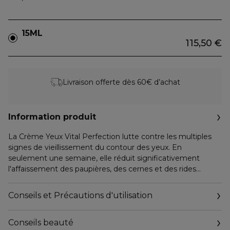
15ML
115,50 €
Livraison offerte dès 60€ d’achat
Information produit
La Crème Yeux Vital Perfection lutte contre les multiples
signes de vieillissement du contour des yeux. En
seulement une semaine, elle réduit significativement
l'affaissement des paupières, des cernes et des rides
profondes, pour une apparence visiblement liftée, raffermie
et lumineuse.
Conseils et Précautions d'utilisation
La formule a été enrichie de l'ingrédient emblématique du
carthame, ce qui la rend 3 fois plus efficace contre les rides
Conseils beauté
oculaires que le rétinol seul**.