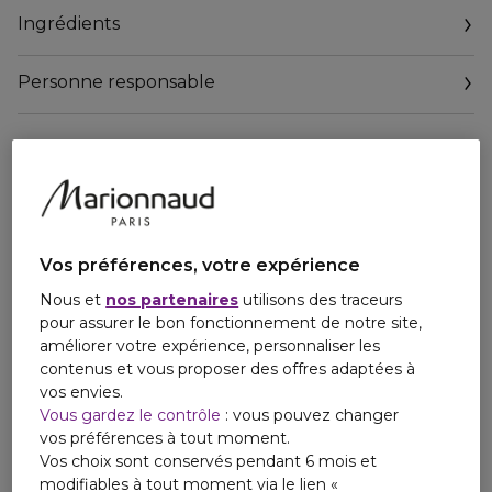
sa texture au toucher sec sensoriel. Son parfum aux notes
Ingrédients
apaisantes de Néroli a le don de vous procurer une
sensation de sérénité absolue. Soin formulé et fabriqué en
France.
Personne responsable
Son efficacité est prouvée :
Email
- Elle offre une action anti-oxydante prouvée par un test in
sav@nuxe.com
vitro.
- Une action protectrice anti-pollution démontrée par un
test instrumental(1).
- Elle atténue l'apparence des vergetures (scorage effectué
par un dermatologue)(2).
Vos préférences, votre expérience
- Les femmes constatent une peau nourrie et sublimée
Nous et
nos partenaires
utilisons des traceurs
pour 97% (3), plus lumineuse pour 94%(4).
pour assurer le bon fonctionnement de notre site,
Leurs cheveux sont nourris, brillants et protégés des
améliorer votre expérience, personnaliser les
agressions extérieures.
contenus et vous proposer des offres adaptées à
vos envies.
Vous gardez le contrôle
: vous pouvez changer
vos préférences à tout moment.
Vos choix sont conservés pendant 6 mois et
modifiables à tout moment via le lien «