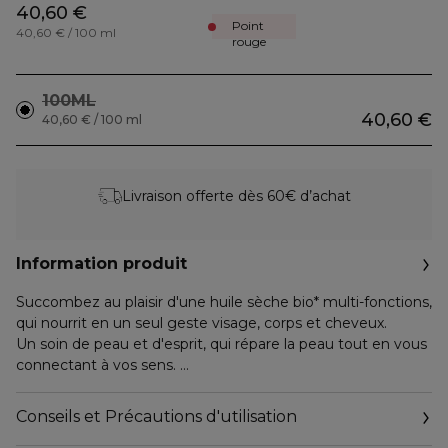
40,60 €
Point
40,60 € / 100 ml
rouge
100ML
40,60 €
40,60 € / 100 ml
Livraison offerte dès 60€ d’achat
Information produit
Succombez au plaisir d'une huile sèche bio* multi-fonctions,
qui nourrit en un seul geste visage, corps et cheveux.
Un soin de peau et d'esprit, qui répare la peau tout en vous
connectant à vos sens.
Sa délicate alchimie d'huiles précieuses bio (Huile de
Prunes d'Ente bio et Huile de Sésame bio) vous fait
Conseils et Précautions d'utilisation
rayonner d'un irrésistible éclat satiné sans fini gras grâce à