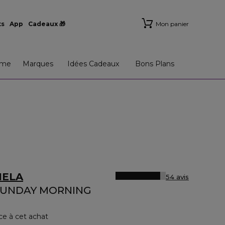
ts
App
Cadeaux 🎁
Mon panier
me
Marques
Idées Cadeaux
Bons Plans
IELA
54 avis
 SUNDAY MORNING
ce à cet achat