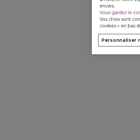
envies.
Vous gardez le co
Vos choix sont con
cookies » en bas 
Personnaliser 