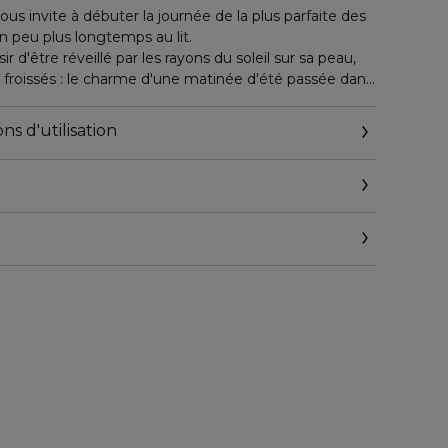
s invite à débuter la journée de la plus parfaite des
un peu plus longtemps au lit.
ir d'être réveillé par les rayons du soleil sur sa peau,
 froissés : le charme d'une matinée d'été passée dans
ns d'utilisation
é créé par le célèbre parfumeur Louise Turner.
 en coton fraîchement lavés révélée par les notes
 de Muscs Blancs.
ler avec les rayons du soleil qui caressent votre peau
 des graines d'Ambrette réconfortantes.
nveloppant et relaxant avec cette Eau de Toilette
e et femme qui fait partie de la Collection
é d'un rayon d'apothicaire et arbore sur sa
ette en tissu que les pièces de la Collection
e Maison Margiela.
ums REPLICA évoque instantanément des images, des
ns positives qui font écho à notre histoire