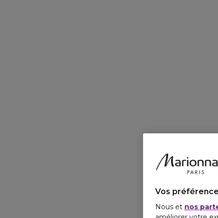
Vos préférence
Nous et
nos part
améliorer votre ex