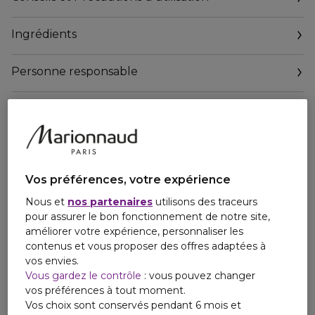
vous offre un maintien parfait sur le visage pour une
diffusion optimale de ses actifs au cœur de votre peau.
Ingrédients
Min. 92% d’ingrédients d’origine naturelle
Toutes peaux, en particulier les peaux mixtes et grasses, aux
Personne responsable
pores dilatés.
Testé sous contrôle dermatologique
Email
contact@qiriness.com
Vos préférences, votre expérience
Nous et
nos partenaires
utilisons des traceurs
pour assurer le bon fonctionnement de notre site,
améliorer votre expérience, personnaliser les
contenus et vous proposer des offres adaptées à
vos envies.
Vous gardez le contrôle
: vous pouvez changer
vos préférences à tout moment.
Vos choix sont conservés pendant 6 mois et