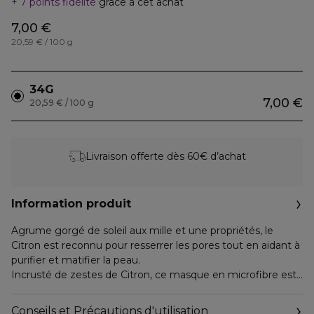
7 points fidélité
grâce à cet achat
7,00 €
20,59 € / 100 g
34G
7,00 €
20,59 € / 100 g
Livraison offerte dès 60€ d’achat
Information produit
Agrume gorgé de soleil aux mille et une propriétés, le
Citron est reconnu pour resserrer les pores tout en aidant à
purifier et matifier la peau.
Incrusté de zestes de Citron, ce masque en microfibre est
imprégné d’un puissant sérum enrichi en Tea tree, Centella
asiatica et complexe d’Agrumes. Son effet seconde peau
Conseils et Précautions d'utilisation