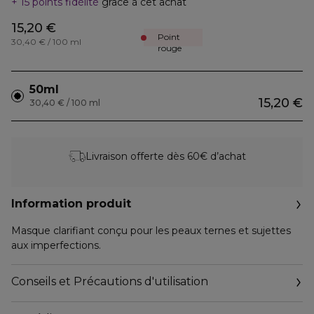
15 points fidélité
grâce à cet achat
15,20 €
Point
30,40 € / 100 ml
rouge
50ml
15,20 €
30,40 € / 100 ml
Livraison offerte dès 60€ d’achat
Information produit
Masque clarifiant conçu pour les peaux ternes et sujettes
aux imperfections.
Conseils et Précautions d'utilisation