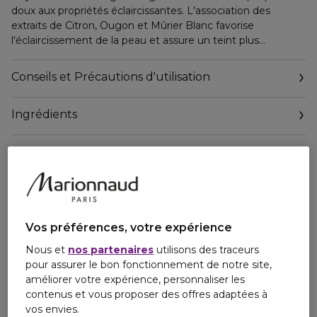
doux aux propriétés éclaircissantes. L'association des
extraits de Citron, Ougon et Mûrier Blanc favorise
l'éclaircissement de la peau et assure un teint plus
uniforme et plus lumineux. La peau est purifiée, lissée et
hydratée. Idéal pour redonner de l'éclat aux teints brouillés.
Conseils et Précautions d'utilisation
Ingrédients
Personne responsable
Vos préférences, votre expérience
Nous et
nos partenaires
utilisons des traceurs
pour assurer le bon fonctionnement de notre site,
améliorer votre expérience, personnaliser les
contenus et vous proposer des offres adaptées à
vos envies.