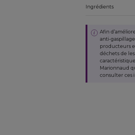
- Une crème pour le co
Ingrédients
- Un gommage pour le 
- Une bougie parfumée
Donnez une seconde vie 
Afin d’amélior
rangeant des photos, de
anti-gaspillag
producteurs e
déchets de les
caractéristiqu
Marionnaud qu
consulter ces 