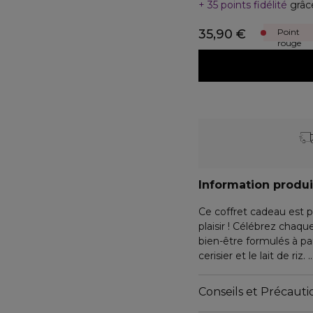
35 points fidélité
grâc
35,90 €
Point
rouge
Information produi
Ce coffret cadeau est pa
plaisir ! Célébrez cha
bien-être formulés à par
cerisier et le lait de riz.
Ce coffret contient :
Conseils et Précautio
- Une mousse de douc