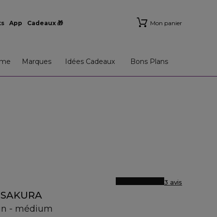
ts
App
Cadeaux 🎁
Mon panier
me
Marques
Idées Cadeaux
Bons Plans
3 avis
 SAKURA
ain - médium