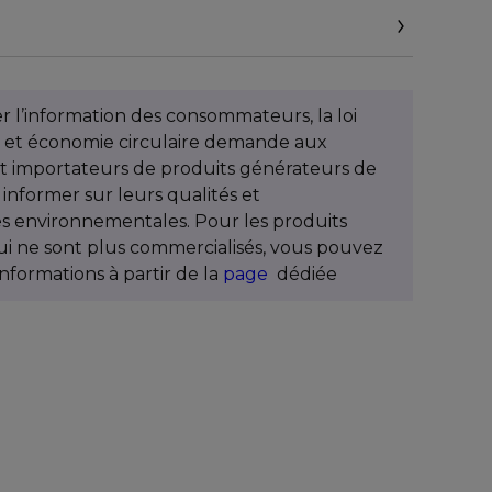
rps 100 ml
corps 125 g
 140 g
à votre coffret cadeau bien-être offert, en y
er l’information des consommateurs, la loi
s lettres ou d'autres objets.
e et économie circulaire demande aux
t importateurs de produits générateurs de
 informer sur leurs qualités et
es environnementales. Pour les produits
i ne sont plus commercialisés, vous pouvez
informations à partir de la
page
dédiée