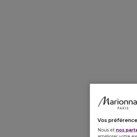
Vos préférence
Nous et
nos part
améliorer votre ex