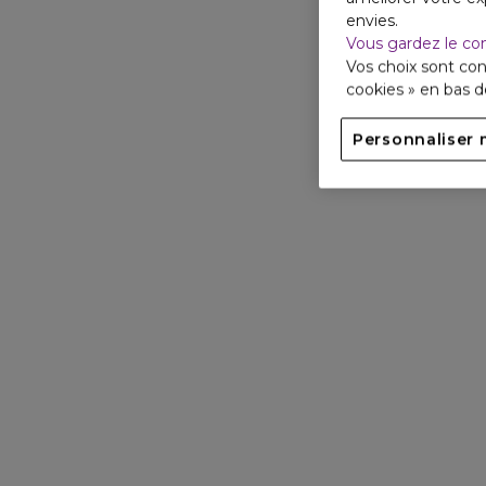
envies.
Vous gardez le co
Vos choix sont con
cookies » en bas 
Personnaliser 