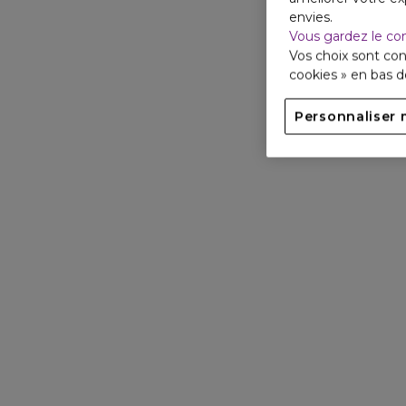
envies.
Vous gardez le co
Vos choix sont con
cookies » en bas 
Personnaliser 