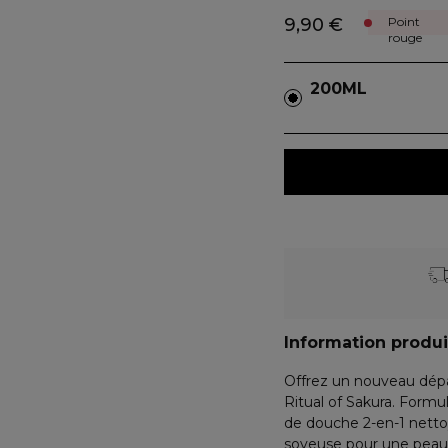
9,90 €
Point
rouge
200ML
Information produi
Offrez un nouveau dépa
Ritual of Sakura. Formulé
de douche 2-en-1 netto
soyeuse pour une peau 