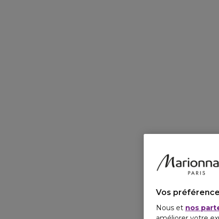
Vos préférence
Nous et
nos part
améliorer votre ex