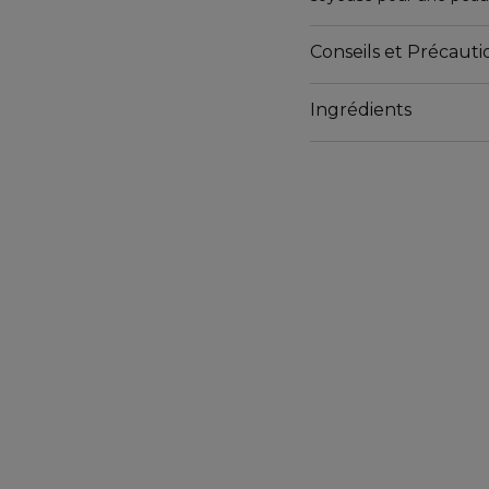
comprend de l'huile d'a
de colza, contenant un 
Conseils et Précautio
ricin, concentrée en vit
compris les peaux sèch
Ingrédients
Formulé à 90 % d'ingréd
dermatologique.