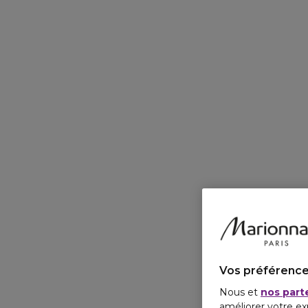
Vos préférence
Nous et
nos part
améliorer votre ex