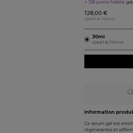
128 points fidélité
grâ
128,00 €
426,67 € / 100 ml
30ml
426,67 € / 100 ml
Information produi
Ce sérum gel est enrich
régénérantes et rafferm