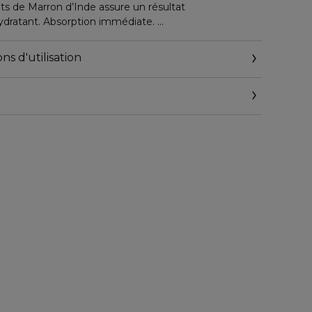
its de Marron d’Inde assure un résultat
ydratant. Absorption immédiate.
t décongestionné, la peau hydratée. Prépare la peau
ns d'utilisation
ivra