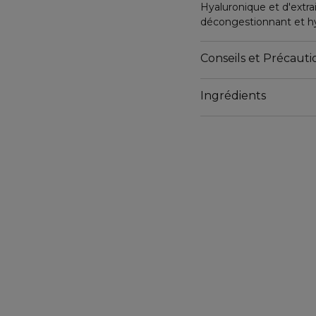
Hyaluronique et d'extra
décongestionnant et h
Résultat : Le visage es
Conseils et Précautio
pour le soin ciblé qui su
Ingrédients