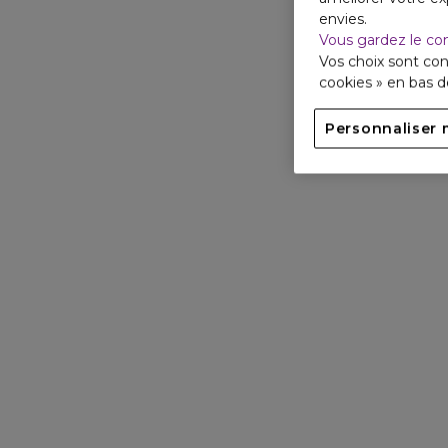
envies.
Vous gardez le co
Vos choix sont con
cookies » en bas 
Personnaliser 