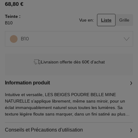
68,80 €
Teinte
Vue en:
Liste
Grille
B10
B10
Livraison offerte dès 60€ d’achat
Information produit
Intuitive et versatile, LES BEIGES POUDRE BELLE MINE
NATURELLE s’applique librement, même sans miroir, pour un
éclat immanquablement naturel sous toutes les lumières. Sa
texture légère floute sans marquer, dans un fini satiné au plus
proche de l’aspect de la peau. L’assurance d’une belle mine
naturelle toute l’année, déclinée en 12 teintes(1) dans son écrin
Conseils et Précautions d'utilisation
carré galbé iconique désormais rechargeable.