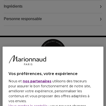
(1) Disponibilité en fonction des marchés.
Ingrédients
De petits cristaux peuvent parfois être visibles à la surface de la
poudre. Ceux-ci disparaîtront rapidement après les premières
Personne responsable
utilisations. Il s'agit d'ingrédients recristallisés de la formule,
principalement du stéarate de magnésium qui a une fonction de
liant de la poudre. Le produit reste totalement sûr et le résultat du
maquillage n’est pas impacté.
Vos préférences, votre expérience
Nous et
nos partenaires
utilisons des traceurs
pour assurer le bon fonctionnement de notre site,
améliorer votre expérience, personnaliser les
contenus et vous proposer des offres adaptées à
vos envies.
Vous gardez le contrôle
: vous pouvez changer