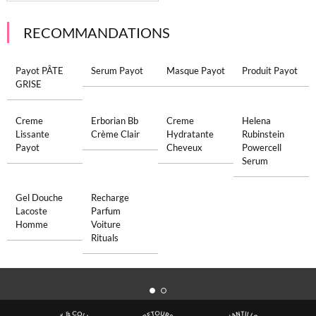
RECOMMANDATIONS
Payot PÂTE
Serum Payot
Masque Payot
Produit Payot
GRISE
Creme
Erborian Bb
Creme
Helena
Lissante
Crème Clair
Hydratante
Rubinstein
Payot
Cheveux
Powercell
Serum
Gel Douche
Recharge
Lacoste
Parfum
Homme
Voiture
Rituals