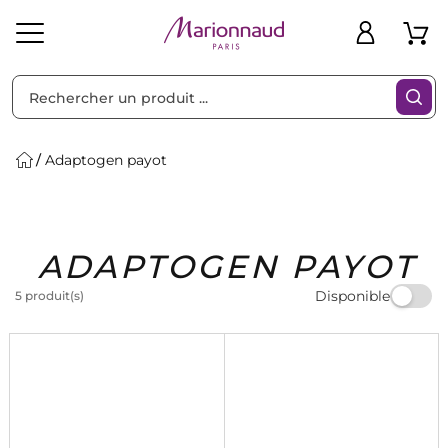
Trier par
Filtres
Adaptogen payot
Idées
Bons
ADAPTOGEN PAYOT
heveux
Solaire
Homme
Marques
Cadeaux
Plans
Disponible
5 produit(s)