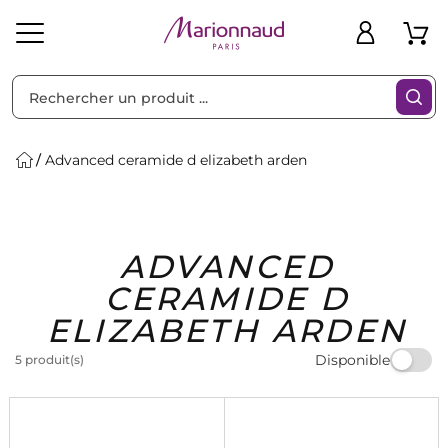
Trier par
Filtres
Advanced ceramide d elizabeth arden
Idées
Bons
ADVANCED
heveux
Solaire
Homme
Marques
Cadeaux
Plans
CERAMIDE D
ELIZABETH ARDEN
Disponible
5 produit(s)