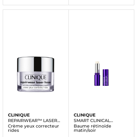
CLINIQUE
CLINIQUE
REPAIRWEAR™ LASER
SMART CLINICAL
FOCUS
REPAIR™
Crème yeux correcteur
Baume rétinoïde
rides
matin/soir