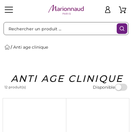
Trier par
Filtres
Anti age clinique
Idées
Bons
ANTI AGE CLINIQUE
heveux
Solaire
Homme
Marques
Cadeaux
Plans
Disponible
12 produit(s)