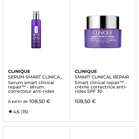
CLINIQUE
CLINIQUE
SERUM SMART CLINICAL
SMART CLINICAL REPAIR
REPAIR
Serum smart clinical
Smart clinical repair™ -
repair™ - sérum
crème correctrice anti-
correcteur anti-rides
rides SPF 30
108,50 €
108,50 €
À partir de
4,6
(15)