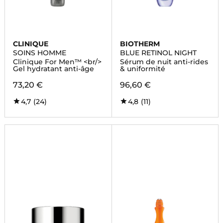
CLINIQUE
BIOTHERM
SOINS HOMME
BLUE RETINOL NIGHT
Clinique For Men™ <br/>
Sérum de nuit anti-rides
Gel hydratant anti-âge
& uniformité
73,20 €
96,60 €
4,7
(24)
4,8
(11)