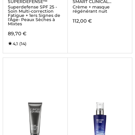
SUPERDEFENSE™
SMART CLINICAL
REPAIR™
Superdefense SPF 25 -
Crème + masque
Soin Multi-correction
régénérant nuit
Fatigue + 1ers Signes de
l'Âge- Peaux Sèches à
112,00 €
Mixtes
89,70 €
4,1
(14)