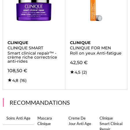
CLINIQUE
CLINIQUE
CLINIQUE SMART
CLINIQUE FOR MEN
Smart clinical repair™ -
Roll on yeux Anti-fatigue
crème riche correctrice
anti-rides
42,50 €
108,50 €
4,5
(2)
4,8
(16)
RECOMMANDATIONS
Soins Anti Age
Mascara
Creme De
Clinique
Clinique
Jour Anti Age
Smart Clinical
Repair