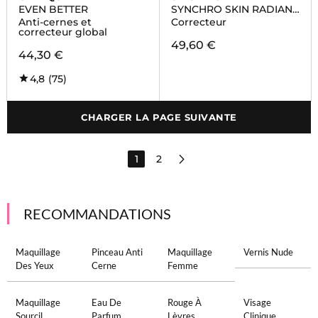
EVEN BETTER
SYNCHRO SKIN RADIANT
LIFTING
Anti-cernes et
Correcteur
correcteur global
49,60 €
44,30 €
4,8
(75)
CHARGER LA PAGE SUIVANTE
1
2
RECOMMANDATIONS
Maquillage
Pinceau Anti
Maquillage
Vernis Nude
Des Yeux
Cerne
Femme
Maquillage
Eau De
Rouge À
Visage
Sourcil
Parfum
Lèvres
Clinique