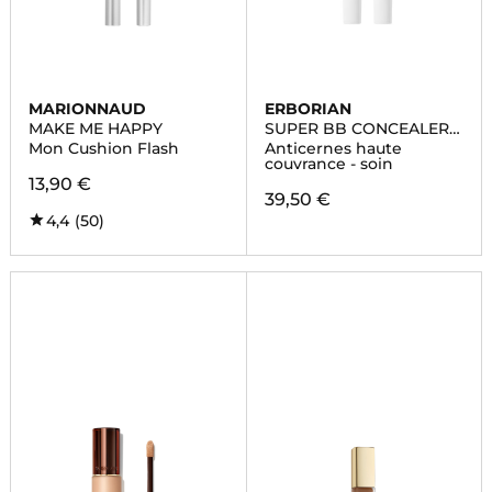
MARIONNAUD
ERBORIAN
MAKE ME HAPPY
SUPER BB CONCEALER
AU GINSENG
Mon Cushion Flash
Anticernes haute
couvrance - soin
13,90 €
39,50 €
4,4
(50)