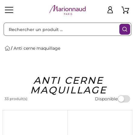
Trier par
Filtres
Anti cerne maquillage
Idées
Bons
ANTI CERNE
heveux
Solaire
Homme
Marques
Cadeaux
Plans
MAQUILLAGE
Disponible
33 produit(s)