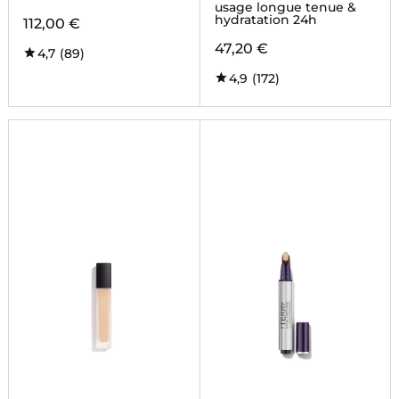
usage longue tenue &
hydratation 24h
112,00 €
47,20 €
4,7
(89)
4,9
(172)