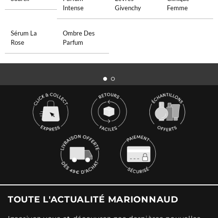
Intense
Givenchy
Femme
Sérum La
Ombre Des
Rose
Parfum
TOUTE L'ACTUALITÉ MARIONNAUD