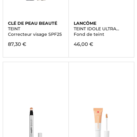
CLÉ DE PEAU BEAUTÉ
LANCÔME
TEINT
TEINT IDOLE ULTRA
WEAR SKIN-GLOW
Correcteur visage SPF25
Fond de teint
SERUM CONCEALER
87,30 €
46,00 €