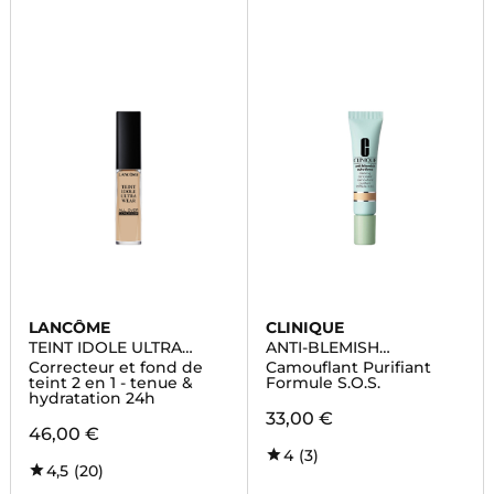
LANCÔME
CLINIQUE
TEINT IDOLE ULTRA
ANTI-BLEMISH
WEAR
SOLUTIONS™
Correcteur et fond de
Camouflant Purifiant
teint 2 en 1 - tenue &
Formule S.O.S.
hydratation 24h
33,00 €
46,00 €
4
(3)
4,5
(20)