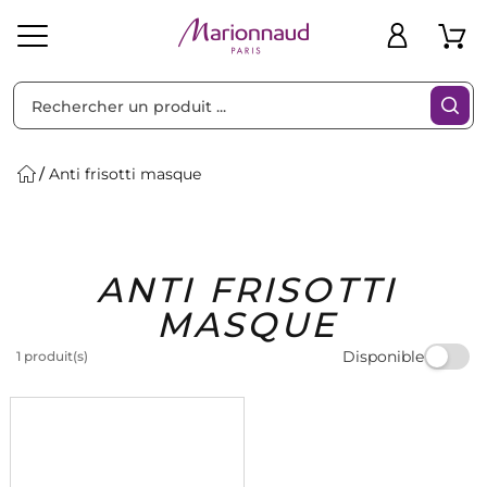
Trier par
Filtres
Anti frisotti masque
Idées
Bons
ANTI FRISOTTI
heveux
Solaire
Homme
Marques
Cadeaux
Plans
MASQUE
Disponible
1 produit(s)