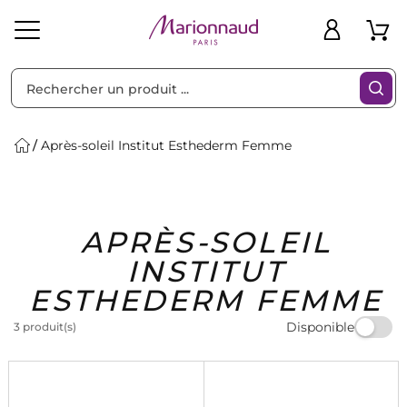
Trier par
Filtres
Après-soleil Institut Esthederm Femme
Idées
Bons
APRÈS-SOLEIL
heveux
Solaire
Homme
Marques
Cadeaux
Plans
INSTITUT
ESTHEDERM FEMME
Disponible
3 produit(s)