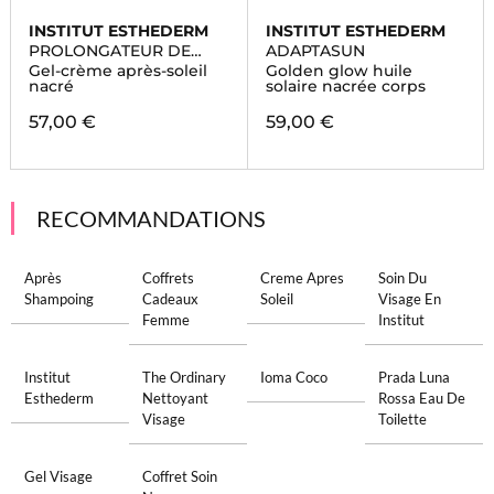
INSTITUT ESTHEDERM
INSTITUT ESTHEDERM
PROLONGATEUR DE
ADAPTASUN
BRONZAGE
Gel-crème après-soleil
Golden glow huile
nacré
solaire nacrée corps
57,00 €
59,00 €
RECOMMANDATIONS
Après
Coffrets
Creme Apres
Soin Du
Shampoing
Cadeaux
Soleil
Visage En
Femme
Institut
Institut
The Ordinary
Ioma Coco
Prada Luna
Esthederm
Nettoyant
Rossa Eau De
Visage
Toilette
Gel Visage
Coffret Soin