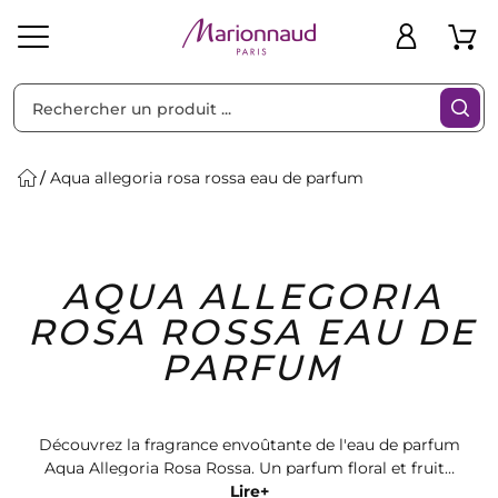
Trier par
Filtres
Aqua allegoria rosa rossa eau de parfum
Idées
Bons
AQUA ALLEGORIA
heveux
Solaire
Homme
Marques
Cadeaux
Plans
ROSA ROSSA EAU DE
PARFUM
Découvrez la fragrance envoûtante de l'eau de parfum
Aqua Allegoria Rosa Rossa. Un parfum floral et fruité
qui évoque la passion et la féminité. Retrouvez cette
Lire+