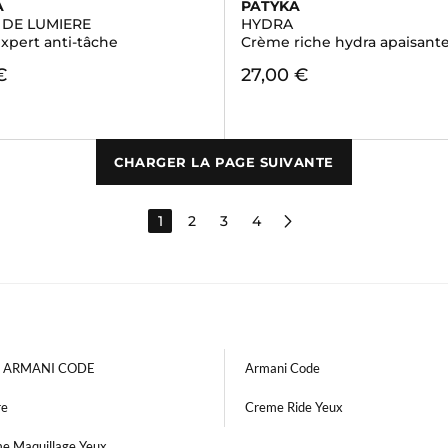
A
PATYKA
 DE LUMIERE
HYDRA
xpert anti-tâche
Crème riche hydra apaisant
€
27,00 €
CHARGER LA PAGE SUIVANTE
1
2
3
4
i ARMANI CODE
Armani Code
re
Creme Ride Yeux
e Maquillage Yeux