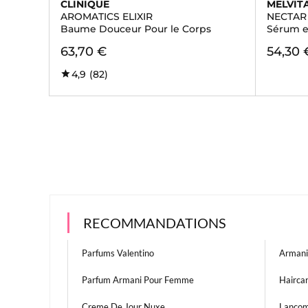
CLINIQUE
MELVIT
AROMATICS ELIXIR
NECTAR
Baume Douceur Pour le Corps
Sérum e
63,70 €
54,30 
4,9
(82)
RECOMMANDATIONS
Parfums Valentino
Arman
Parfum Armani Pour Femme
Hairca
Creme De Jour Nuxe
Lancom