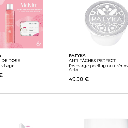
A
PATYKA
 DE ROSE
ANTI-TÂCHES PERFECT
s visage
Recharge peeling nuit réno
éclat
€
49,90 €