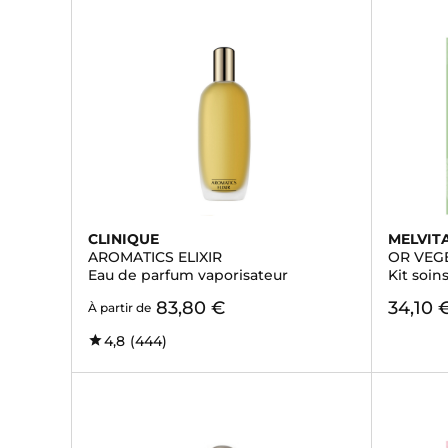
CLINIQUE
MELVIT
AROMATICS ELIXIR
OR VEG
Eau de parfum vaporisateur
Kit soin
83,80 €
34,10 
À partir de
4,8
(444)