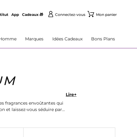
titut
App
Cadeaux 🎁
Connectez-vous
Mon panier
Homme
Marques
Idées Cadeaux
Bons Plans
UM
Lire+
s fragrances envoûtantes qui
n et laissez-vous séduire par
la livraison rapide.