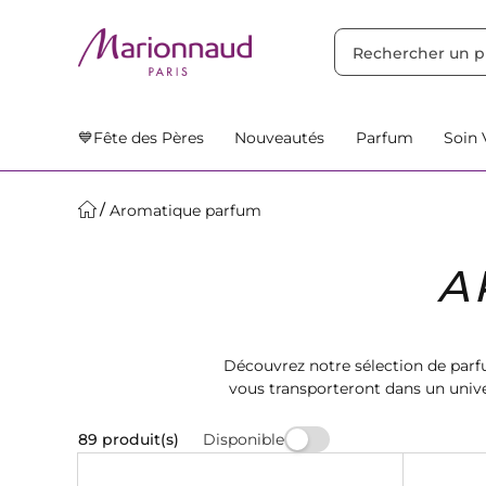
TRIER PAR
Filtres
Nos Suggestions
💙Fête des Pères
Nouveautés
Parfum
Soin 
Aromatique parfum
A
Découvrez notre sélection de pa
vous transporteront dans un unive
nos créations parfumées 
Disponible
89 produit(s)