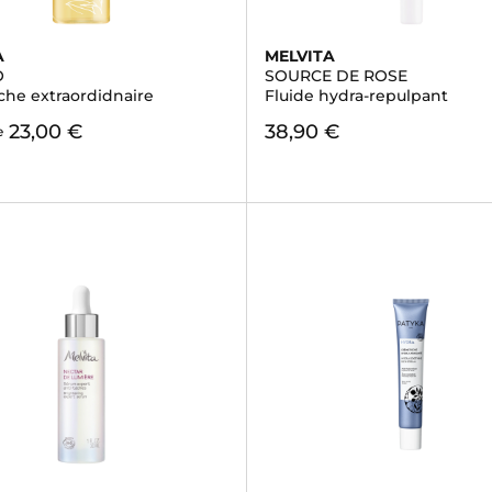
A
MELVITA
O
SOURCE DE ROSE
che extraordidnaire
Fluide hydra-repulpant
23,00 €
38,90 €
e