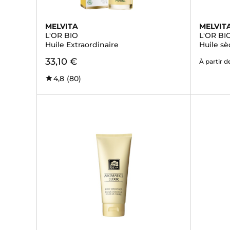
MELVITA
MELVIT
L'OR BIO
L'OR BI
Huile Extraordinaire
Huile sè
33,10 €
À partir d
4,8
(80)