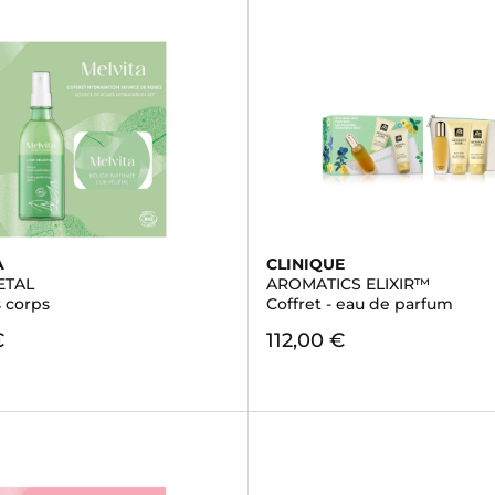
A
CLINIQUE
ETAL
AROMATICS ELIXIR™
s corps
Coffret - eau de parfum
€
112,00 €