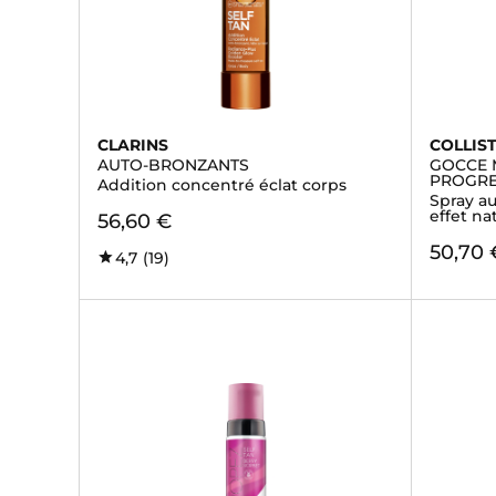
CLARINS
COLLIS
AUTO-BRONZANTS
GOCCE 
PROGRE
Addition concentré éclat corps
Spray a
effet na
56,60 €
50,70 
4,7
(19)