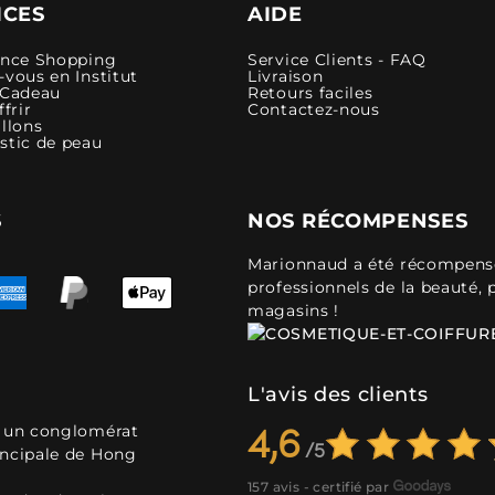
ICES
AIDE
ence Shopping
Service Clients - FAQ
vous en Institut
Livraison
 Cadeau
Retours faciles
ffrir
Contactez-nous
llons
stic de peau
S
NOS RÉCOMPENSES
Marionnaud a été récompensé 
professionnels de la beauté, 
magasins !
L'avis des clients
, un conglomérat
4,6
incipale de Hong
157 avis - certifié par