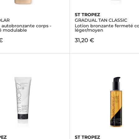
ST TROPEZ
OLAR
GRADUAL TAN CLASSIC
e autobronzante corps -
Lotion bronzante fermeté co
té modulable
léger/moyen
€
31,20 €
PEZ
ST TROPEZ