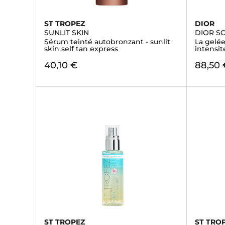
ST TROPEZ
DIOR
SUNLIT SKIN
DIOR S
Sérum teinté autobronzant - sunlit
La gelé
skin self tan express
intensi
40,10 €
88,50 
ST TROPEZ
ST TRO