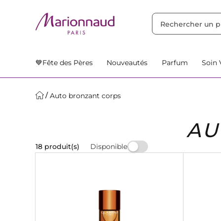
TRIER PAR
Filtres
Nos Suggestions
💙Fête des Pères
Nouveautés
Parfum
Soin 
Auto bronzant corps
AU
Disponible
18 produit(s)