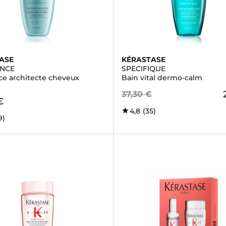
ASE
KÉRASTASE
ANCE
SPECIFIQUE
rce architecte cheveux
Bain vital dermo-calm
37,30 €
€
4,8
(35)
9)