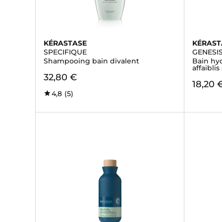
KÉRASTASE
KÉRAST
SPECIFIQUE
GENESI
Shampooing bain divalent
Bain hyd
affaiblis
32,80 €
18,20 
4,8
(5)