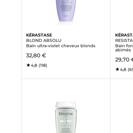
KÉRASTASE
KÉRAST
BLOND ABSOLU
RESIST
Bain ultra-violet cheveux blonds
Bain fo
abimés
32,80 €
29,70 
4,8
(118)
4,8
(6