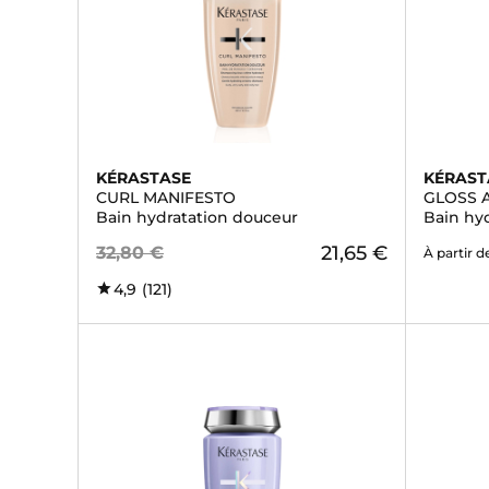
KÉRASTASE
KÉRAST
CURL MANIFESTO
GLOSS 
Bain hydratation douceur
Bain hy
21,65 €
32,80 €
À partir d
4,9
(121)