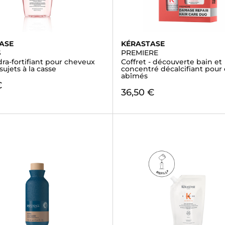
ASE
KÉRASTASE
S
PREMIERE
ra-fortifiant pour cheveux
Coffret - découverte bain et
 sujets à la casse
concentré décalcifiant pour
abîmés
€
36,50 €