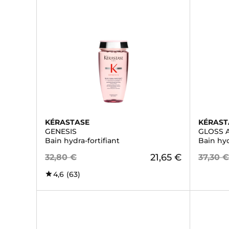
KÉRASTASE
KÉRAST
GENESIS
GLOSS 
Bain hydra-fortifiant
Bain hy
21,65 €
32,80 €
37,30 
4,6
(63)