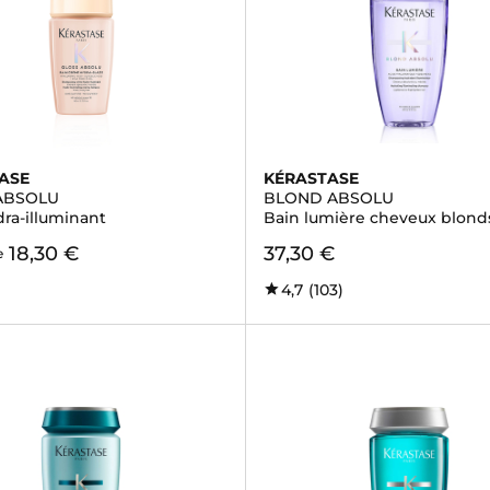
ASE
KÉRASTASE
ABSOLU
BLOND ABSOLU
dra-illuminant
Bain lumière cheveux blond
18,30 €
37,30 €
e
4,7
(103)