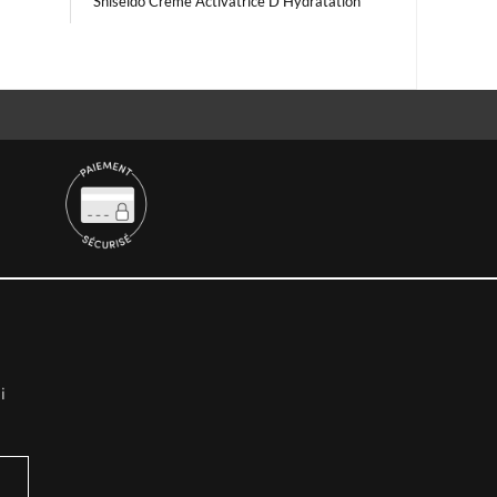
Shiseido Creme Activatrice D Hydratation
i