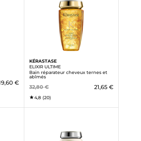
KÉRASTASE
ELIXIR ULTIME
Bain réparateur cheveux ternes et
abîmés
19,60 €
21,65 €
32,80 €
4,8
(20)