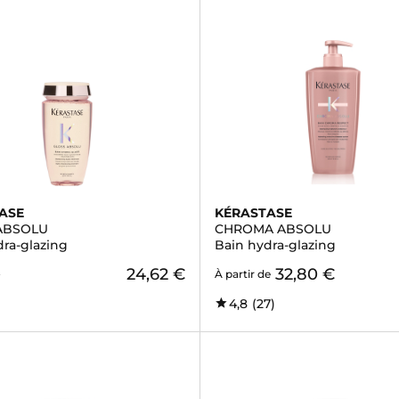
ASE
KÉRASTASE
ABSOLU
CHROMA ABSOLU
dra-glazing
Bain hydra-glazing
24,62 €
32,80 €
€
À partir de
4,8
(27)