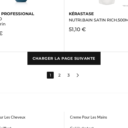
 PROFESSIONAL
KÉRASTASE
O
NUTRI.BAIN SATIN RICH.500
rin
51,10 €
€
CHARGER LA PAGE SUIVANTE
1
2
3
our Les Cheveux
Creme Pour Les Mains