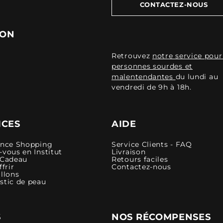
CONTACTEZ-NOUS
ION
Retrouvez
notre service pour
personnes sourdes et
malentendantes
du lundi au
vendredi de 9h à 18h.
ICES
AIDE
ence Shopping
Service Clients - FAQ
vous en Institut
Livraison
 Cadeau
Retours faciles
ffrir
Contactez-nous
llons
stic de peau
S
NOS RÉCOMPENSES