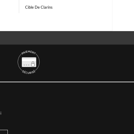
Cible De Clarins
i