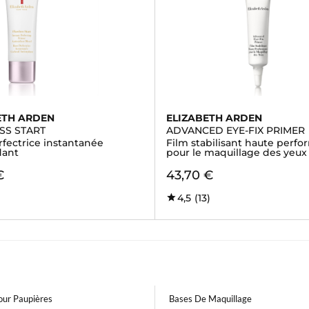
ETH ARDEN
ELIZABETH ARDEN
SS START
ADVANCED EYE-FIX PRIMER
rfectrice instantanée
Film stabilisant haute perf
dant
pour le maquillage des yeux
€
43,70 €
4,5
(13)
our Paupières
Bases De Maquillage