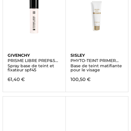
GIVENCHY
SISLEY
PRISME LIBRE PREP&SET
PHYTO-TEINT PRIMER
GLOW MIST
MATTE
Spray base de teint et
Base de teint matifiante
fixateur spf45
pour le visage
61,40 €
100,50 €