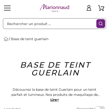
Trier par
Filtres
Base de teint guerlain
Idées
Bons
BASE DE TEINT
heveux
Solaire
Homme
Marques
Cadeaux
Plans
GUERLAIN
Découvrez la base de teint Guerlain pour un teint
parfait et lumineux. Nos produits de maquillage de
haute qualité vous offrent une peau impeccable toute
Lire+
la journée. Trouvez la base de teint idéale parmi notre
Disponible
4 produit(s)