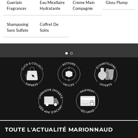
Guerlain
Eau Micellaire
Creme Main
Gloss Plump
Fragrances
Hydratante
Compagnie
Shampooing
Coffret De
Sans Sulfate
Soins
TOUTE L'ACTUALITÉ MARIONNAUD