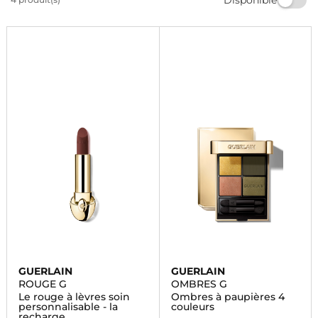
sélection chez Marionnaud et sublimez votre beauté
naturelle. Magasinez dès maintenant!
GUERLAIN
GUERLAIN
ROUGE G
OMBRES G
Le rouge à lèvres soin
Ombres à paupières 4
personnalisable - la
couleurs
recharge