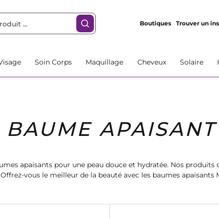
Boutiques
Trouver un ins
Visage
Soin Corps
Maquillage
Cheveux
Solaire
BAUME APAISANT
umes apaisants pour une peau douce et hydratée. Nos produits de
s. Offrez-vous le meilleur de la beauté avec les baumes apaisants
convient le mieux à votre peau dès maintenant.