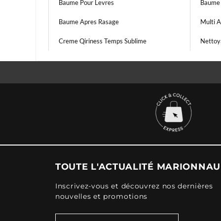
Baume Pour Levres
Baume 
Baume Apres Rasage
Multi A
Creme Qiriness Temps Sublime
Nettoy
TOUTE L'ACTUALITÉ MARIONNA
Inscrivez-vous et découvrez nos dernières
nouvelles et promotions