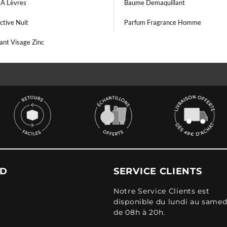
À Lèvres
Baume Demaquillant
ctive Nuit
Parfum Fragrance Homme
ant Visage Zinc
UD
SERVICE CLIENTS
Notre Service Clients est
disponible du lundi au samed
de 08h à 20h.