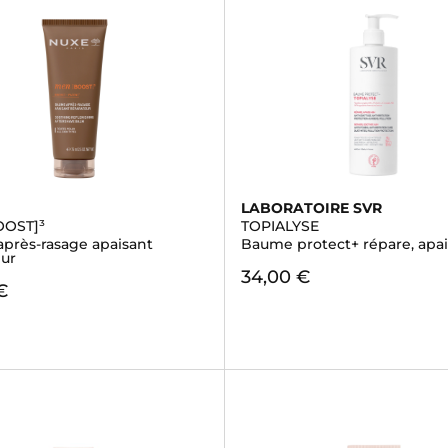
LABORATOIRE SVR
OOST]³
TOPIALYSE
près-rasage apaisant
Baume protect+ répare, apa
eur
34,00 €
€