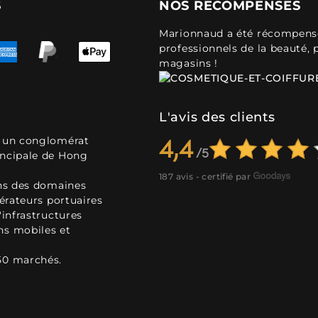
S
NOS RÉCOMPENSES
Marionnaud a été récompensé 
professionnels de la beauté, 
magasins !
L'avis des clients
, un conglomérat
4,4
incipale de Hong
187 avis - certifié par
ans des domaines
pérateurs portuaires
'infrastructures
ns mobiles et
50 marchés.