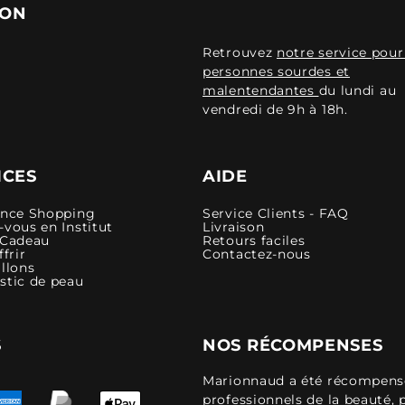
ION
Retrouvez
notre service pour
personnes sourdes et
malentendantes
du lundi au
vendredi de 9h à 18h.
ICES
AIDE
ence Shopping
Service Clients - FAQ
vous en Institut
Livraison
 Cadeau
Retours faciles
ffrir
Contactez-nous
llons
stic de peau
S
NOS RÉCOMPENSES
Marionnaud a été récompensé 
professionnels de la beauté, 