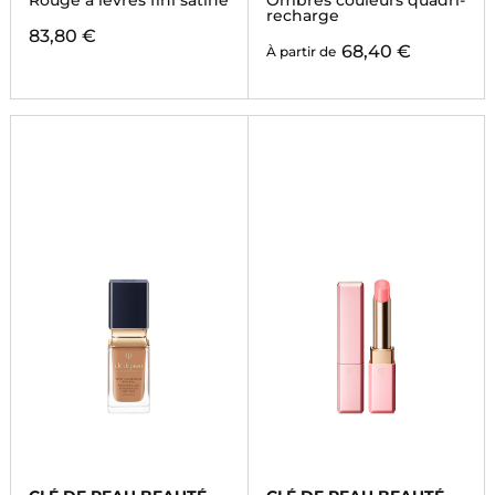
Rouge à lèvres fini satiné
Ombres couleurs quadri-
recharge
83,80 €
68,40 €
À partir de