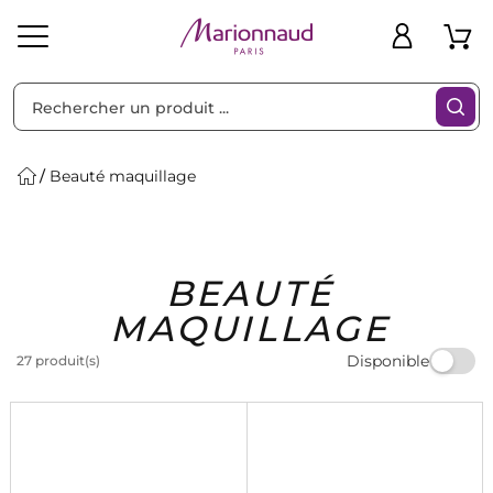
Trier par
Filtres
Beauté maquillage
Idées
Bons
BEAUTÉ
heveux
Solaire
Homme
Marques
Cadeaux
Plans
MAQUILLAGE
Disponible
27 produit(s)