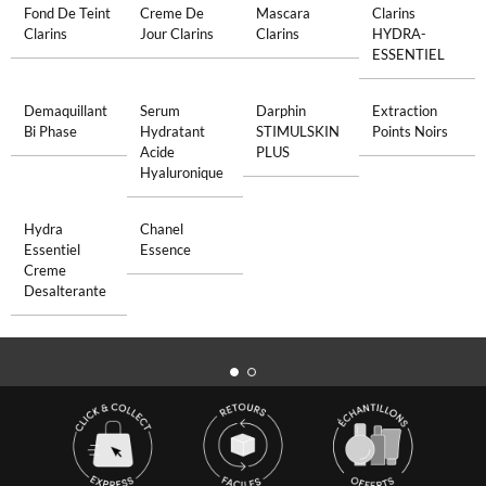
Fond De Teint
Creme De
Mascara
Clarins
Clarins
Jour Clarins
Clarins
HYDRA-
ESSENTIEL
Demaquillant
Serum
Darphin
Extraction
Bi Phase
Hydratant
STIMULSKIN
Points Noirs
Acide
PLUS
Hyaluronique
Hydra
Chanel
Essentiel
Essence
Creme
Desalterante