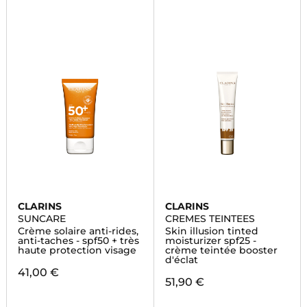
CLARINS
CLARINS
SUNCARE
CREMES TEINTEES
Crème solaire anti-rides,
Skin illusion tinted
anti-taches - spf50 + très
moisturizer spf25 -
haute protection visage
crème teintée booster
d'éclat
41,00 €
51,90 €