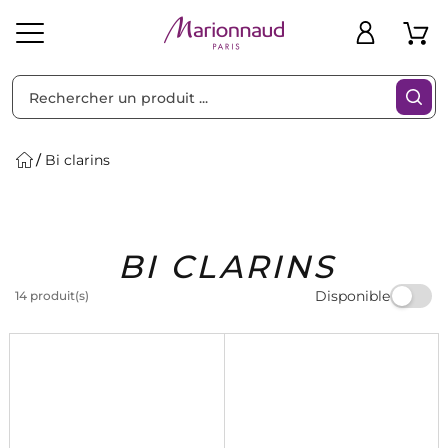
Trier par
Filtres
Bi clarins
Idées
Bons
BI CLARINS
heveux
Solaire
Homme
Marques
Cadeaux
Plans
Disponible
14 produit(s)