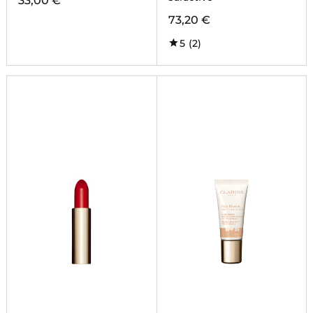
33,00 €
73,20 €
5
(2)