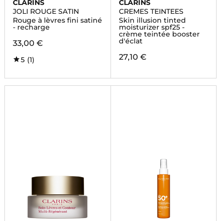
CLARINS
CLARINS
JOLI ROUGE SATIN
CREMES TEINTEES
Rouge à lèvres fini satiné
Skin illusion tinted
- recharge
moisturizer spf25 -
crème teintée booster
d'éclat
33,00 €
27,10 €
5
(1)