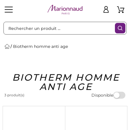
Trier par
Filtres
Biotherm homme anti age
Idées
Bons
BIOTHERM HOMME
heveux
Solaire
Homme
Marques
Cadeaux
Plans
ANTI AGE
Disponible
3 produit(s)