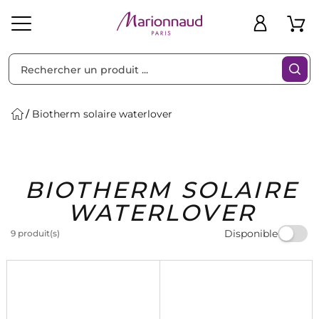
Trier par
Filtres
Biotherm solaire waterlover
Idées
Bons
BIOTHERM SOLAIRE
heveux
Solaire
Homme
Marques
Cadeaux
Plans
WATERLOVER
Disponible
9 produit(s)