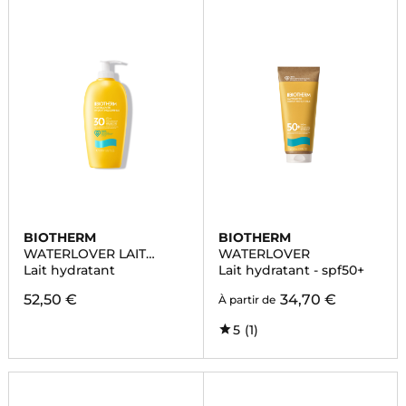
BIOTHERM
BIOTHERM
WATERLOVER LAIT
WATERLOVER
SOLAIRE HYDRATANT
Lait hydratant
Lait hydratant - spf50+
SPF30
52,50 €
34,70 €
À partir de
5
(1)