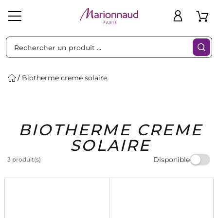
Trier par
Filtres
Biotherme creme solaire
Idées
Bons
BIOTHERME CREME
heveux
Solaire
Homme
Marques
Cadeaux
Plans
SOLAIRE
Disponible
3 produit(s)