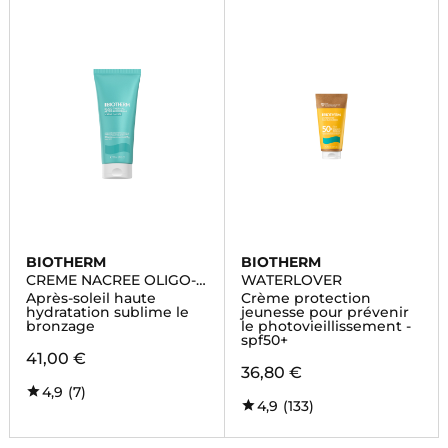
BIOTHERM
BIOTHERM
CREME NACREE OLIGO-
WATERLOVER
THERMALE
Après-soleil haute
Crème protection
hydratation sublime le
jeunesse pour prévenir
bronzage
le photovieillissement -
spf50+
41,00 €
36,80 €
4,9
(7)
4,9
(133)