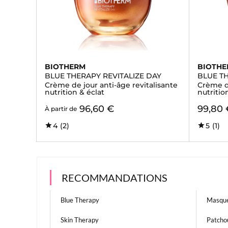
BIOTHERM
BIOTH
BLUE THERAPY REVITALIZE DAY
BLUE TH
Crème de jour anti-âge revitalisante
Crème de
nutrition & éclat
nutritio
96,60 €
99,80 
À partir de
4
(2)
5
(1)
RECOMMANDATIONS
Blue Therapy
Masque
Skin Therapy
Patchou