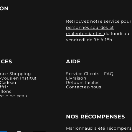
ION
Retrouvez
notre service pour
personnes sourdes et
malentendantes
du lundi au
vendredi de 9h à 18h.
ICES
AIDE
ence Shopping
Service Clients - FAQ
vous en Institut
Livraison
 Cadeau
Retours faciles
ffrir
Contactez-nous
llons
stic de peau
S
NOS RÉCOMPENSES
Marionnaud a été récompensé 