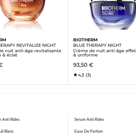
ERM
BIOTHERM
ERAPY REVITALIZE NIGHT
BLUE THERAPY NIGHT
 nuit anti-âge revitalisante
Crème de nuit anti-âge effet 
n & éclat
& uniforme
€
93,50 €
4,3
(3)
 Anti Rides
Serum Anti Rides
li Blanc
Eaux De Parfum