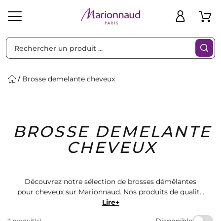
Trier par
Filtres
Brosse demelante cheveux
Idées
Bons
BROSSE DEMELANTE
heveux
Solaire
Homme
Marques
Cadeaux
Plans
CHEVEUX
Découvrez notre sélection de brosses démêlantes
pour cheveux sur Marionnaud. Nos produits de qualité
vous aideront à démêler vos cheveux en douceur, sans
Lire+
les casser. Trouvez la brosse idéale pour des cheveux
Disponible
2 produit(s)