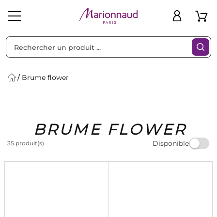
Trier par
Filtres
Brume flower
Idées
Bons
BRUME FLOWER
heveux
Solaire
Homme
Marques
Cadeaux
Plans
Disponible
35 produit(s)