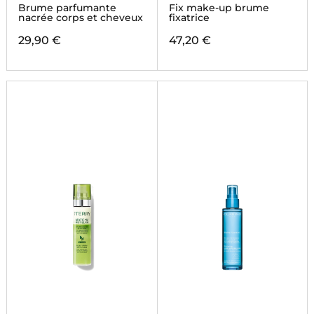
ERA GOLD
Brume parfumante
Fix make-up brume
nacrée corps et cheveux
fixatrice
29,90 €
47,20 €