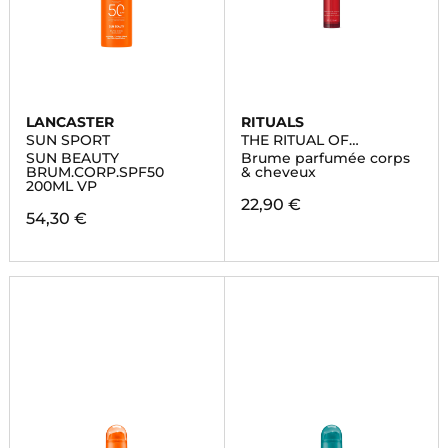
LANCASTER
RITUALS
SUN SPORT
THE RITUAL OF
AYURVEDA
SUN BEAUTY
Brume parfumée corps
BRUM.CORP.SPF50
& cheveux
200ML VP
22,90 €
54,30 €