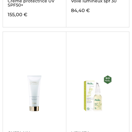
Crème protectrice UV
Voile lumineux spf 30
SPF50+
84,40 €
155,00 €