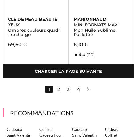
CLÉ DE PEAU BEAUTÉ
MARIONNAUD
YEUX
MINI FORMATS MAXI
BEAUTE
Ombres couleurs quadri
Mon Huile Sublime
- recharge
Pailletée
69,60 €
6,10 €
4,4
(20)
CHARGER LA PAGE SUIVANTE
1
2
3
4
RECOMMANDATIONS
Cadeaux
Coffret
Cadeaux
Cadeau
Saint-Valentin
Cadeau Pour
Saint-Valentin
Coffret