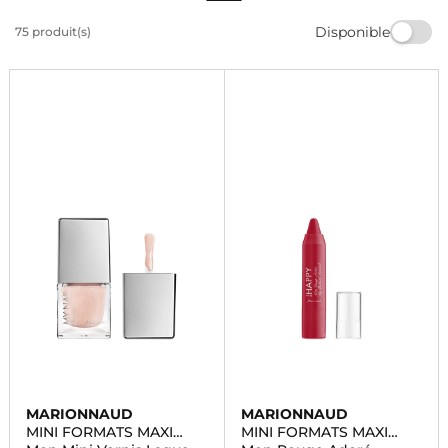
les mamans. Un choix élégant qui allie praticité et
Disponible
75 produit(s)
raffinement, idéal pour célébrer cette journée spéciale
en 2026.
MARIONNAUD
MARIONNAUD
MINI FORMATS MAXI
MINI FORMATS MAXI
BEAUTE
BEAUTE