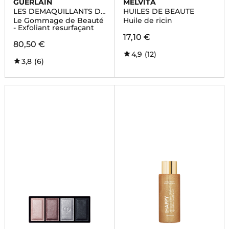
GUERLAIN
MELVITA
LES DEMAQUILLANTS DE
HUILES DE BEAUTE
BEAUTE
Le Gommage de Beauté
Huile de ricin
- Exfoliant resurfaçant
17,10 €
80,50 €
4,9
(12)
3,8
(6)