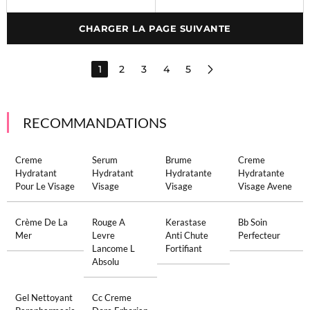
CHARGER LA PAGE SUIVANTE
1
2
3
4
5
RECOMMANDATIONS
Creme
Serum
Brume
Creme
Hydratant
Hydratant
Hydratante
Hydratante
Pour Le Visage
Visage
Visage
Visage Avene
Crème De La
Rouge A
Kerastase
Bb Soin
Mer
Levre
Anti Chute
Perfecteur
Lancome L
Fortifiant
Absolu
Gel Nettoyant
Cc Creme