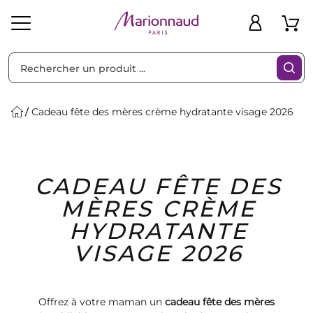
Trier par
Filtres
Cadeau fête des mères crème hydratante visage 2026
Idées
Bons
CADEAU FÊTE DES
heveux
Solaire
Homme
Marques
Cadeaux
Plans
MÈRES CRÈME
HYDRATANTE
VISAGE 2026
Offrez à votre maman un
cadeau fête des mères