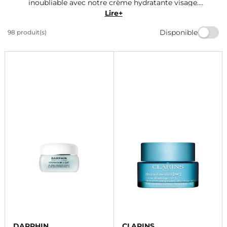
inoubliable avec notre crème hydratante visage.
Formulée pour nourrir et revitaliser la peau, elle allie
Lire+
efficacité et douceur. Un geste pratique et élégant qui
Disponible
98 produit(s)
fera briller son sourire en ce jour spécial.
DARPHIN
CLARINS