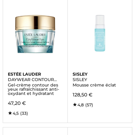
ESTÉE LAUDER
SISLEY
DAYWEAR CONTOUR
SISLEY
DES YEUX
Gel-crème contour des
Mousse crème éclat
yeux rafraîchissant anti-
oxydant et hydratant
128,50 €
47,20 €
4,8
(57)
4,5
(33)