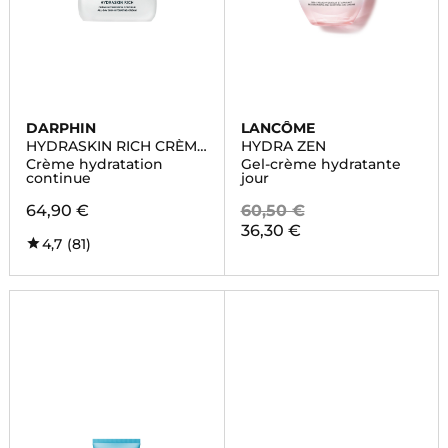
DARPHIN
LANCÔME
HYDRASKIN RICH CRÈME
HYDRA ZEN
HYDRATANTE
Crème hydratation
Gel-crème hydratante
continue
jour
64,90 €
60,50 €
36,30 €
4,7
(81)