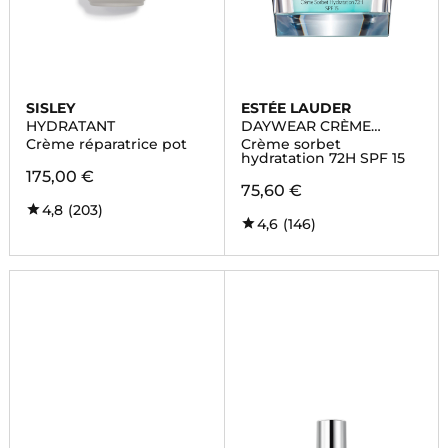
SISLEY
ESTÉE LAUDER
HYDRATANT
DAYWEAR CRÈME
HYDRATANTE
Crème réparatrice pot
Crème sorbet
hydratation 72H SPF 15
175,00 €
75,60 €
4,8
(203)
4,6
(146)