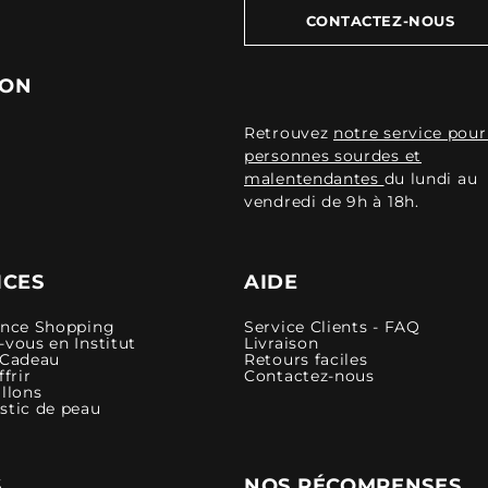
CONTACTEZ-NOUS
ION
Retrouvez
notre service pour
personnes sourdes et
malentendantes
du lundi au
vendredi de 9h à 18h.
ICES
AIDE
ence Shopping
Service Clients - FAQ
vous en Institut
Livraison
 Cadeau
Retours faciles
ffrir
Contactez-nous
llons
stic de peau
S
NOS RÉCOMPENSES