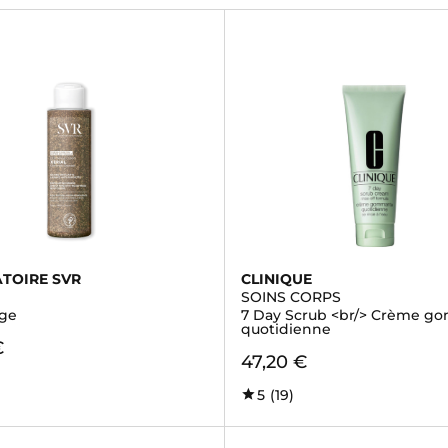
TOIRE SVR
CLINIQUE
SOINS CORPS
ge
7 Day Scrub <br/> Crème g
quotidienne
€
47,20 €
5
(19)