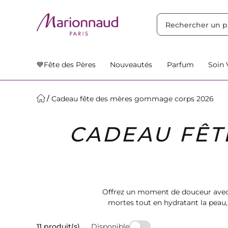
TRIER PAR
Filtres
Nos Suggestions
💙Fête des Pères
Nouveautés
Parfum
Soin 
Cadeau fête des mères gommage corps 2026
CADEAU FÊT
Offrez un moment de douceur ave
mortes tout en hydratant la peau,
Disponible
11 produit(s)