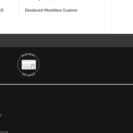
US
Deodorant Montblanc Explorer
i