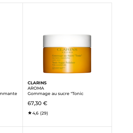
CLARINS
AROMA
ommante
Gommage au sucre "Tonic
67,30 €
4,6
(29)