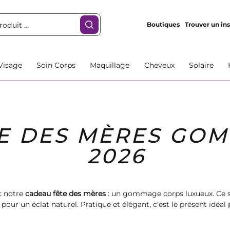
Boutiques
Trouver un ins
Visage
Soin Corps
Maquillage
Cheveux
Solaire
E DES MÈRES GO
2026
c notre
cadeau fête des mères
: un gommage corps luxueux. Ce so
 pour un éclat naturel. Pratique et élégant, c'est le présent idé
cette
fête des mères
.