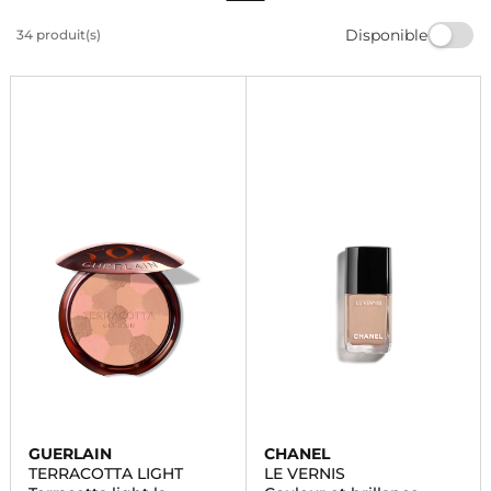
peau, parfait pour celles qui recherchent une routine
Disponible
34 produit(s)
beauté saine. Un choix élégant et pratique pour faire
plaisir en cette
fête des mères
.
GUERLAIN
CHANEL
TERRACOTTA LIGHT
LE VERNIS