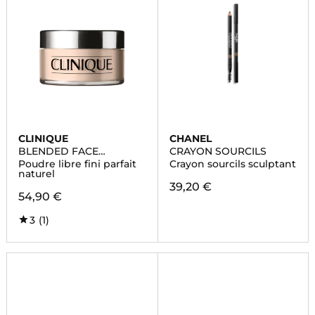
CLINIQUE
CHANEL
BLENDED FACE
CRAYON SOURCILS
POWDER
Poudre libre fini parfait
Crayon sourcils sculptant
naturel
39,20 €
54,90 €
3
(1)