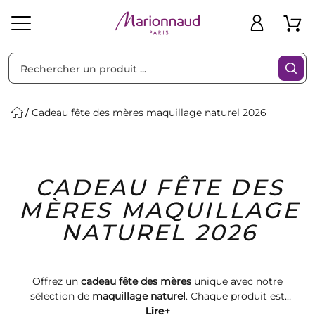
Trier par
Filtres
Cadeau fête des mères maquillage naturel 2026
Idées
Bons
CADEAU FÊTE DES
heveux
Solaire
Homme
Marques
Cadeaux
Plans
MÈRES MAQUILLAGE
NATUREL 2026
Offrez un
cadeau fête des mères
unique avec notre
sélection de
maquillage naturel
. Chaque produit est
conçu pour sublimer la beauté tout en respectant la
Lire+